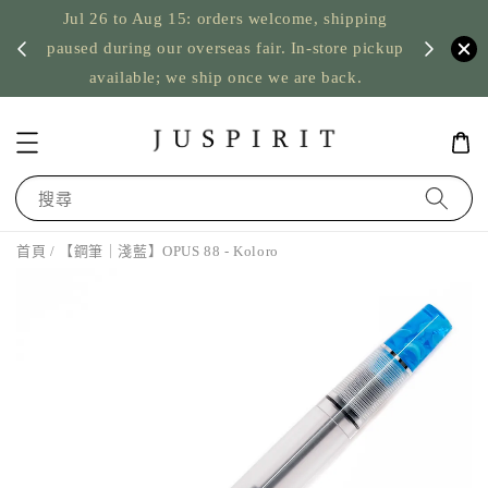
Jul 26 to Aug 15: orders welcome, shipping
暫停寄
US orde
paused during our overseas fair. In-store pickup
available; we ship once we are back.
搜尋
首頁
/ 【鋼筆｜淺藍】OPUS 88 - Koloro