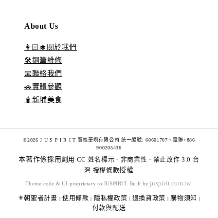
About Us
👩🏻‍🎓關於我們
🛠️鋼筆維修
📧聯絡我們
🚗實體參觀
🧋新埔美食
©2026 J U S P I R I T 賈絲筆咧有限公司 統一編號: 60601707。電聯+886
900205436
本著作係採用
創用 CC 姓名標示 - 非商業性 - 禁止改作 3.0 台
灣 授權條款
授權
juspirit.com.tw
Theme code & UI proprietary to JUSPIRIT. Built by
.
⚜️朝聖者計畫
使用條款
隱私權政策
退換貨政策
購物須知
|
|
|
|
|
付款與配送