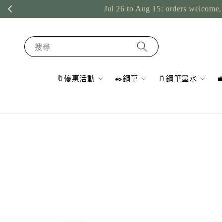
Jul 26 to Aug 15: orders welcome, 
搜尋
🔖優惠活動
✒️鋼筆
🫙鋼筆墨水