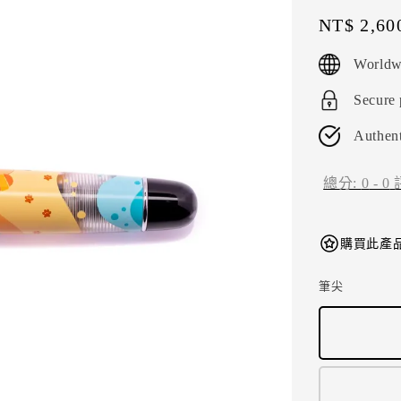
Regular
NT$ 2,60
price
Worldw
Secure
Authent
總分:
0
-
0
購買此產品
筆尖