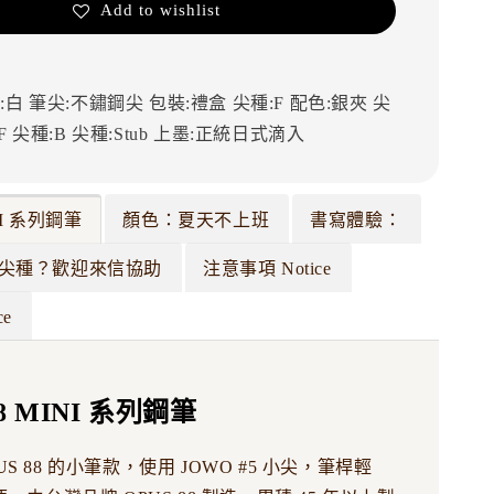
Add to wishlist
:白
筆尖:不鏽鋼尖
包裝:禮盒
尖種:F
配色:銀夾
尖
F
尖種:B
尖種:Stub
上墨:正統日式滴入
INI 系列鋼筆
顏色：夏天不上班
書寫體驗：
尖種？歡迎來信協助
注意事項 Notice
ce
88 MINI 系列鋼筆
OPUS 88 的小筆款，使用 JOWO #5 小尖，筆桿輕