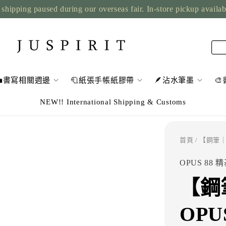
shipping paused during our overseas fair. In-store pickup availa
💼書寫相關週邊
🧻紙張手帳紙膠帶
🪶沾水筆墨

NEW!! International Shipping & Customs
首頁
/ 【鋼筆｜
OPUS 88 
【鋼
OPUS