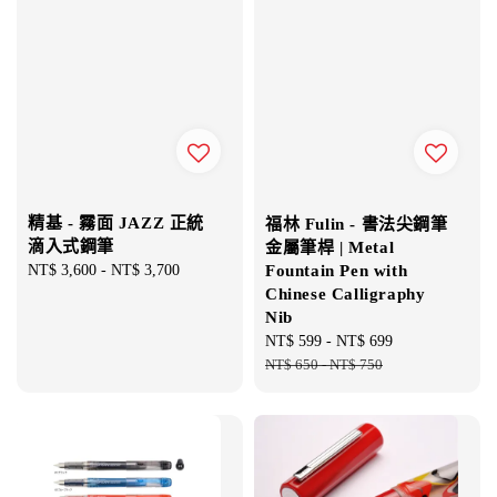
精基 - 霧面 JAZZ 正統
福林 Fulin - 書法尖鋼筆
滴入式鋼筆
金屬筆桿 | Metal
Fountain Pen with
Regular
NT$ 3,600
-
NT$ 3,700
Chinese Calligraphy
price
Nib
Sale
NT$ 599
-
NT$ 699
Regular
price
NT$ 650
-
NT$ 750
price