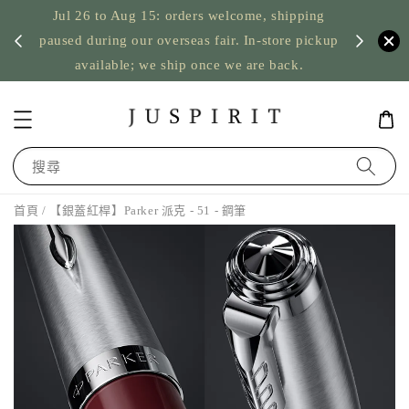
Jul 26 to Aug 15: orders welcome, shipping
暫停寄
US orde
paused during our overseas fair. In-store pickup
available; we ship once we are back.
搜尋
首頁
/ 【銀蓋紅桿】Parker 派克 - 51 - 鋼筆