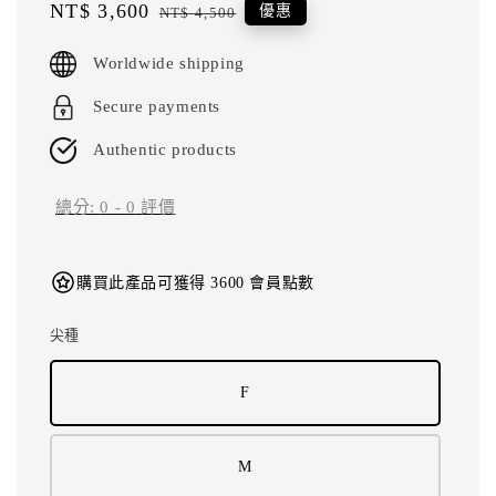
Sale
NT$ 3,600
Regular
優惠
NT$ 4,500
price
price
Worldwide shipping
Secure payments
Authentic products
總分:
0
-
0
評價
購買此產品可獲得 3600 會員點數
尖種
F
M