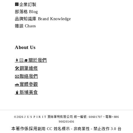
🏢企業訂製
部落格 Blog
品牌知識庫 Brand Knowledge
雜談 Chaos
About Us
👩🏻‍🎓關於我們
🛠️鋼筆維修
📧聯絡我們
🚗實體參觀
🧋新埔美食
©2026 J U S P I R I T 賈絲筆咧有限公司 統一編號: 60601707。電聯+886
900205436
本著作係採用
創用 CC 姓名標示 - 非商業性 - 禁止改作 3.0 台