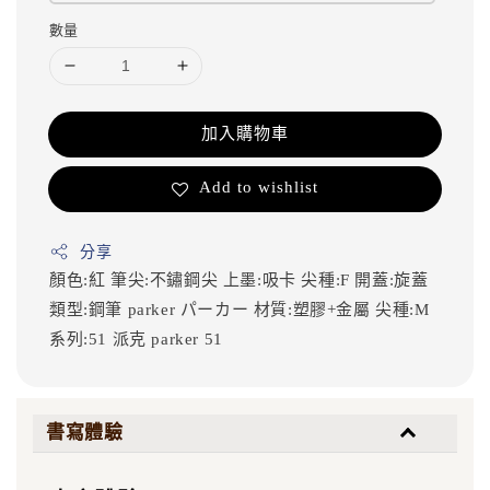
數量
加入購物車
Add to wishlist
分享
顏色:紅
筆尖:不鏽鋼尖
上墨:吸卡
尖種:F
開蓋:旋蓋
類型:鋼筆
parker
パーカー
材質:塑膠+金屬
尖種:M
系列:51
派克
parker 51
書寫體驗