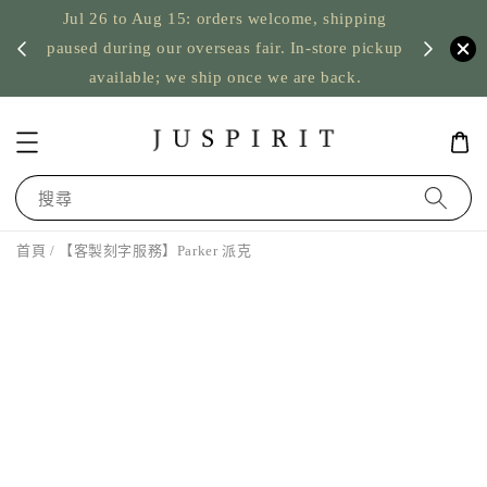
Jul 26 to Aug 15: orders welcome, shipping
暫停寄
US orde
paused during our overseas fair. In-store pickup
available; we ship once we are back.
搜尋
首頁
/ 【客製刻字服務】Parker 派克