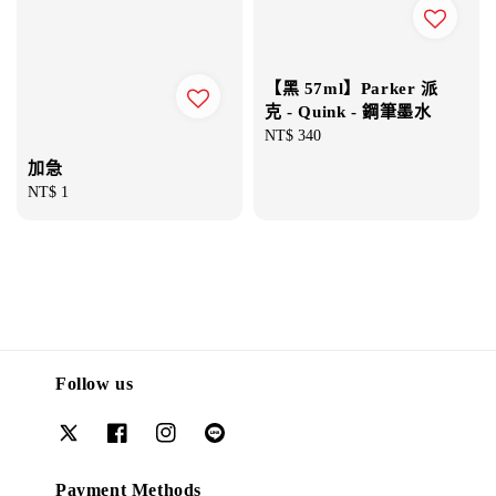
【黑 57ml】Parker 派
克 - Quink - 鋼筆墨水
Regular
NT$ 340
price
加急
Regular
NT$ 1
price
Follow us
Payment Methods