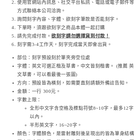
使用官網站內訊息、社交平台私訊、電話或電子郵件等
方式聯絡本公司洽詢。
詢問刻字內容、字體、欲刻字筆款是否能刻字。
下單時，須跟欲刻字之商品本體一起訂購
請先完成付款。
欲刻字請勿選擇貨到付款！
刻字需3-4工作天，刻字完成當天即會出貨。
部位：刻字預設刻於筆夾旁空位處
字體：英文可選正楷及草書，中文皆刻楷書。 (推薦 英
文草書，可以看最後一張圖)
方向：預設皆為橫刻，如需要直刻請額外備註告知。
金額：一行 300元。
字數上限：
全形中文字含空格及標點符號8~10字，最多12字
以內。
半形英文字，16~20字。
顏色：字體顏色，是雷射雕刻後呈現出的皆為筆身結構