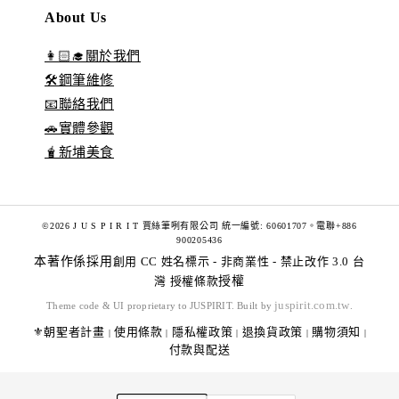
About Us
👩🏻‍🎓關於我們
🛠️鋼筆維修
📧聯絡我們
🚗實體參觀
🧋新埔美食
©2026 J U S P I R I T 賈絲筆咧有限公司 統一編號: 60601707。電聯+886
900205436
本著作係採用
創用 CC 姓名標示 - 非商業性 - 禁止改作 3.0 台
灣 授權條款
授權
juspirit.com.tw
Theme code & UI proprietary to JUSPIRIT. Built by
.
⚜️朝聖者計畫
使用條款
隱私權政策
退換貨政策
購物須知
|
|
|
|
|
付款與配送