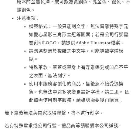
原本的金屬色澤，故可能為黃銅色、亮金色、銀色、不
鏽鋼色。
注意事項：
檔案格式：一般只能刻文字，無法雷雕特殊字元
如愛心星形三角形皇冠等圖案；若是公司行號需
要刻印LOGO，請提供Adobe Illustrator檔案。
請勿選刻過於複雜之中文字，可能導致字體模
糊。
特殊筆款、筆蓋或筆身上有浮雕鐫刻或凹凸不平
之表面，無法刻字。
使用本服務客製化的商品，售後恕不接受退換
貨，也無法中途多次變更設計字樣，請三思。 因
此如需使用刻字服務，請確認需要後再購買；
若下單後無法與買家取得聯繫，將不進行刻字。
若有特殊需求或公司行號、禮品商等請聯繫本公司詳談。