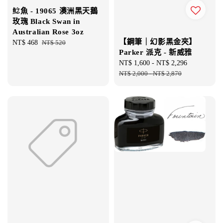
鯰魚 - 19065 澳洲黑天鵝
玫瑰 Black Swan in
Australian Rose 3oz
【鋼筆｜幻影黑金夾】
Sale
NT$ 468
Regular
NT$ 520
Parker 派克 - 新威雅
price
price
Sale
NT$ 1,600
-
NT$ 2,296
Regular
price
NT$ 2,000
-
NT$ 2,870
price