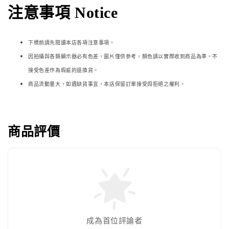
注意事項 Notice
下標前請先閱讀本店各項注意事項。
因拍攝與各類顯示器必
有色差，圖片僅供參考，顏色請以實際收到商品為準。不
接受色差作為瑕疵的退換貨。
商品流動量大，如遇缺貨事宜，本店保留訂單接受與拒絕之權利。
商品評價
成為首位評論者