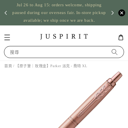
Jul 26 to Aug 15: orders welcome, shipping
暫停寄
US orde
paused during our overseas fair. In-store pickup
available; we ship once we are back.
搜尋
首頁
/ 【原子筆｜玫瑰金】Parker 派克 - 喬特 XL