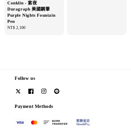
Conklin - 紫夜
price
price
Duragraph 美國鋼筆
Purple Nights Fountain
Pen
Regular
NT$ 2,100
price
Follow us
Payment Methods