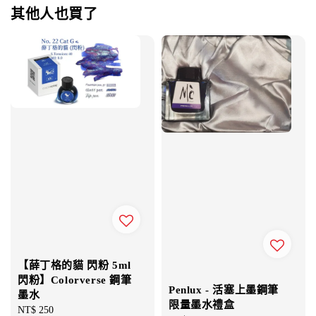
其他人也買了
【薛丁格的貓 閃粉 5ml
閃粉】Colorverse 鋼筆
Penlux - 活塞上墨鋼筆
墨水
限量墨水禮盒
Regular
NT$ 250