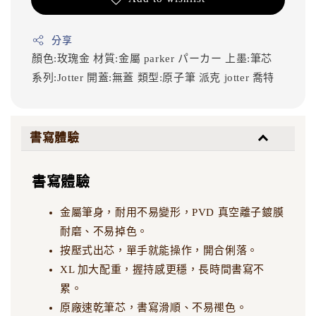
分享
顏色:玫瑰金
材質:金屬
parker
パーカー
上墨:筆芯
系列:Jotter
開蓋:無蓋
類型:原子筆
派克
jotter
喬特
書寫體驗
書寫體驗
金屬筆身，耐用不易變形，PVD 真空離子鍍膜
耐磨、不易掉色。
按壓式出芯，單手就能操作，開合俐落。
XL 加大配重，握持感更穩，長時間書寫不
累。
原廠速乾筆芯，書寫滑順、不易褪色。