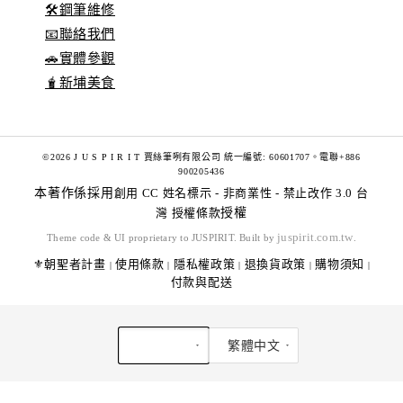
🛠️鋼筆維修
📧聯絡我們
🚗實體參觀
🧋新埔美食
©2026 J U S P I R I T 賈絲筆咧有限公司 統一編號: 60601707。電聯+886
900205436
本著作係採用
創用 CC 姓名標示 - 非商業性 - 禁止改作 3.0 台
灣 授權條款
授權
juspirit.com.tw
Theme code & UI proprietary to JUSPIRIT. Built by
.
⚜️朝聖者計畫
使用條款
隱私權政策
退換貨政策
購物須知
|
|
|
|
|
付款與配送