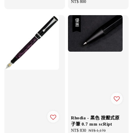
Regular
NT$ 800
price
price
優惠
Rhodia - 黑色 按壓式原
子筆 0.7 mm scRipt
Sale
NT$ 830
Regular
NT$ 1,170