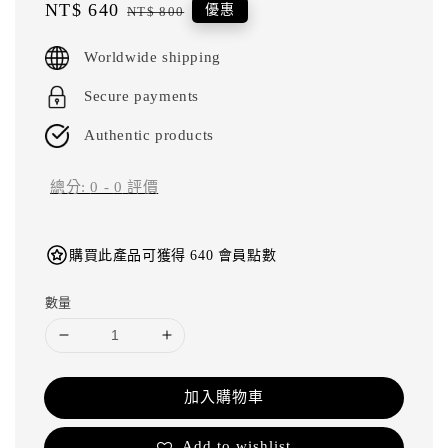
Sale
NT$ 640
Regular
優惠
NT$ 800
price
price
Worldwide shipping
Secure payments
Authentic products
總分:
0
-
0
評價
購買此產品可獲得 640 會員點數
數量
加入購物車
Add to wishlist