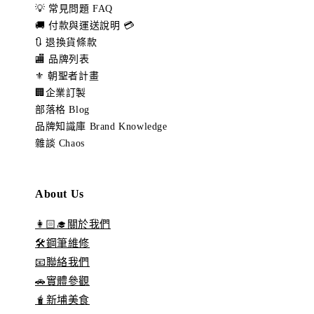
💡 常見問題 FAQ
🚚 付款與運送說明 💳
🔃 退換貨條款
🏬 品牌列表
⚜️ 朝聖者計畫
🏢企業訂製
部落格 Blog
品牌知識庫 Brand Knowledge
雜談 Chaos
About Us
👩🏻‍🎓關於我們
🛠️鋼筆維修
📧聯絡我們
🚗實體參觀
🧋新埔美食