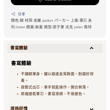
分享
顏色:銀
材質:金屬
parker
パーカー
上墨:筆芯
系
列:Jotter
開蓋:無蓋
類型:原子筆
派克
jotter
喬特
書寫體驗
書寫體驗
不鏽鋼筆身，鍍以鉻或金質飾面，耐磨好保
養。
按壓式出芯，單手就能操作，開合俐落。
原廠速乾筆芯，書寫滑順、不易褪色。
規格詳情