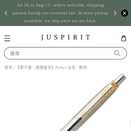
Jul 26 to Aug 15: orders welcome, shipping
暫停寄
US orde
paused during our overseas fair. In-store pickup
available; we ship once we are back.
搜尋
首頁
/ 【原子筆｜鋼桿金夾】Parker 派克 - 喬特