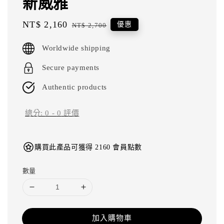
新威雅
Sale
NT$ 2,160
Regular
優惠
NT$ 2,700
price
price
Worldwide shipping
Secure payments
Authentic products
總分:
0
-
0
評價
購買此產品可獲得 2160 會員點數
數量
加入購物車