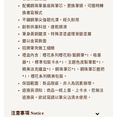
配備鋼珠筆基座與筆芯，更換筆頭，可隨時轉
換書寫模式
不鏽鋼筆尖強韌光澤，經久耐用
創新供墨科技，速乾順滑
筆身黃銅鍍漆，特殊漆塗處理漸變塗層
鍍以金質飾面
招牌筆夾做工細緻
禮盒內含：櫻花系列櫻花粉/藍鋼筆*1，吸墨
器*1，標準包裝卡水*1，主題色皮製筆套*1，
精美派克鐵盒*1，鋼珠筆芯*1，鋼珠筆芯握把
*1，櫻花系列精美包裝。
保固範圍：新品瑕疵、非人為因素損壞。
退換貨須知：商品一經上墨、上卡水，恕無法
退換貨。欲試寫請以筆尖沾清水使用。
注意事項 Notice