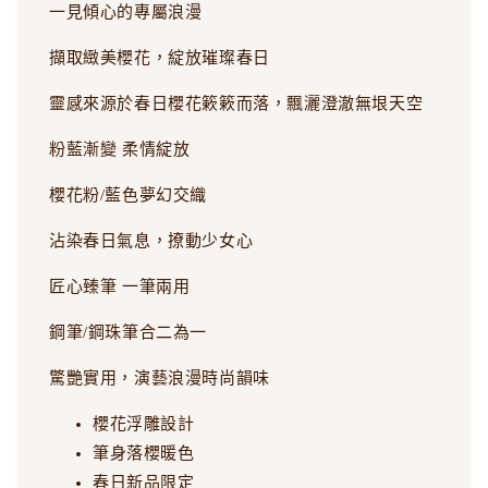
一見傾心的專屬浪漫
擷取緻美櫻花，綻放璀璨春日
靈感來源於春日櫻花簌簌而落，飄灑澄澈無垠天空
粉藍漸變 柔情綻放
櫻花粉/藍色夢幻交織
沾染春日氣息，撩動少女心
匠心臻筆 一筆兩用
鋼筆/鋼珠筆合二為一
驚艷實用，演藝浪漫時尚韻味
櫻花浮雕設計
筆身落櫻暖色
春日新品限定