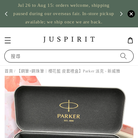
Jul 26 to Aug 15: orders welcome, shipping
暫停寄
US orde
paused during our overseas fair. In-store pickup
available; we ship once we are back.
搜尋
首頁
/ 【鋼筆+鋼珠筆｜櫻花藍 皮套禮盒】Parker 派克 - 新威雅