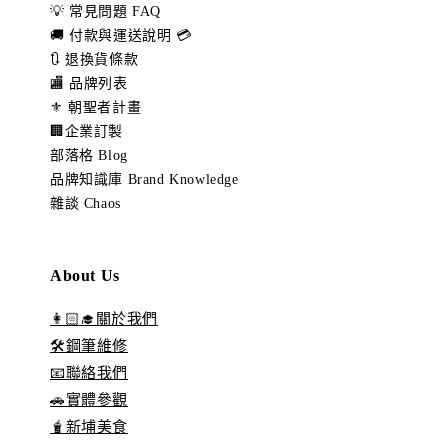
💡 常見問題 FAQ
🚚 付款與運送說明 💳
🔃 退換貨條款
🏬 品牌列表
⚜️ 朝聖者計畫
🏢企業訂製
部落格 Blog
品牌知識庫 Brand Knowledge
雜談 Chaos
About Us
👩🏻‍🎓關於我們
🛠️鋼筆維修
📧聯絡我們
🚗實體參觀
🧋新埔美食