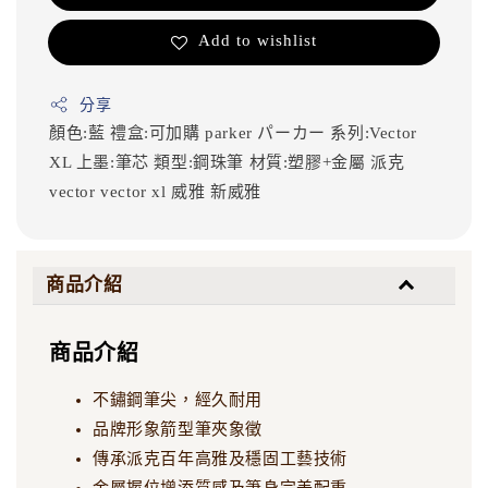
Add to wishlist
分享
顏色:藍
禮盒:可加購
parker
パーカー
系列:Vector
XL
上墨:筆芯
類型:鋼珠筆
材質:塑膠+金屬
派克
vector
vector xl
威雅
新威雅
商品介紹
商品介紹
不鏽鋼筆尖，經久耐用
品牌形象箭型筆夾象徵
傳承派克百年高雅及穩固工藝技術
金屬握位增添質感及筆身完美配重