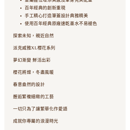
百年經典的創新重現
手工精心打造筆蓋設計典雅精美
使用百年經典原廠速乾墨水不易褪色
探索未知，親近自然
派克威雅XL櫻花系列
夢幻漸變 鮮活出彩
櫻花將燦，冬盡風暖
春意盎然的設計
邂逅繁複細緻的工藝
一切只為了讓繁華化作愛語
成就你專屬的浪漫時光