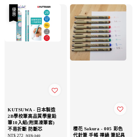
優惠
KUTSUWA - 日本製造
2B學校筆高品質學童鉛
筆10入組(附果凍筆套)
櫻花 Sakura - 005 彩色
不易折斷 防斷芯
代針筆 手帳 禪繞 筆記具
Sale
NT$ 272
Regular
NT$ 340