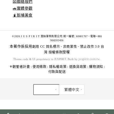
📧聯絡我們
🚗實體參觀
🧋新埔美食
©2026 J U S P I R I T 賈絲筆咧有限公司 統一編號: 60601707。電聯+886
900205436
本著作係採用
創用 CC 姓名標示 - 非商業性 - 禁止改作 3.0 台
灣 授權條款
授權
juspirit.com.tw
Theme code & UI proprietary to JUSPIRIT. Built by
.
⚜️朝聖者計畫
使用條款
隱私權政策
退換貨政策
購物須知
|
|
|
|
|
付款與配送