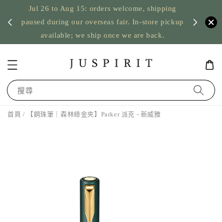
Jul 26 to Aug 15: orders welcome, shipping
暫停寄
US orde
paused during our overseas fair. In-store pickup
available; we ship once we are back.
搜尋
首頁
/ 【鋼珠筆｜森林綠金夾】Parker 派克 - 新威雅