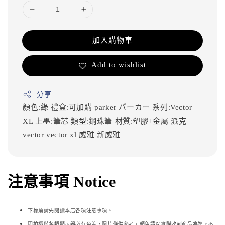
加入購物車
Add to wishlist
分享
顏色:綠
禮盒:可加購
parker
パーカー
系列:Vector
XL
上墨:筆芯
類型:鋼珠筆
材質:塑膠+金屬
派克
vector
vector xl
威雅
新威雅
注意事項 Notice
下標前請先閱讀本店各項注意事項。
因拍攝與各類顯示器必
有色差，圖片僅供參考，顏色請以實際收到商品為準。不