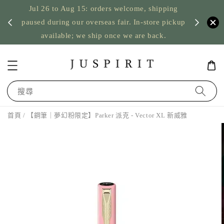
Jul 26 to Aug 15: orders welcome, shipping
暫停寄
US orde
paused during our overseas fair. In-store pickup
available; we ship once we are back.
搜尋
首頁
/ 【鋼筆｜夢幻粉限定】Parker 派克 - Vector XL 新威雅