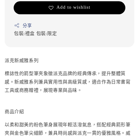
Add to wishlist
分享
包裝:禮盒
包裝:限定
派克新威雅系列
標誌性的箭型筆夾象徵派克品牌的經典傳承，提升整體質
感。新威雅系列兼具實用性與高級質感，適合作為日常書寫
工具或商務贈禮，展現專業與品味。
商品介紹
以柔和甜美的粉色筆身展現年輕活潑氣息，搭配經典箭形筆
夾與金色筆尖細節，兼具時尚感與派克一貫的優雅風格。威