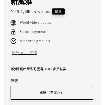
新威雅
Sale
NT$ 1,680
Regular
優惠
NT$ 2,100
price
price
Worldwide shipping
Secure payments
Authentic products
總分:
0
-
0
評價
購買此產品可獲得 1680 會員點數
包裝
單筆（無墨水）