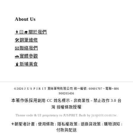
About Us
👩🏻‍🎓關於我們
🛠️鋼筆維修
📧聯絡我們
🚗實體參觀
🧋新埔美食
©2026 J U S P I R I T 賈絲筆咧有限公司 統一編號: 60601707。電聯+886
900205436
本著作係採用
創用 CC 姓名標示 - 非商業性 - 禁止改作 3.0 台
灣 授權條款
授權
juspirit.com.tw
Theme code & UI proprietary to JUSPIRIT. Built by
.
⚜️朝聖者計畫
使用條款
隱私權政策
退換貨政策
購物須知
|
|
|
|
|
付款與配送