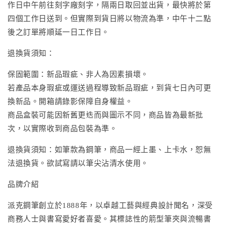
作日中午前往刻字廠刻字，隔兩日取回並出貨，最快將於第
四個工作日送到。但實際到貨日將以物流為準，中午十二點
後之訂單將順延一日工作日。
退換貨須知：
保固範圍：新品瑕疵、非人為因素損壞。
若產品本身瑕疵或運送過程導致新品瑕疵，到貨七日內可更
換新品。開箱請錄影保障自身權益。
商品盒裝可能因新舊更迭而與圖示不同，商品皆為最新批
次，以實際收到商品包裝為準。
退換貨須知：如筆款為鋼筆，商品一經上墨、上卡水，恕無
法退換貨。欲試寫請以筆尖沾清水使用。
品牌介紹
派克鋼筆創立於1888年，以卓越工藝與經典設計聞名，深受
商務人士與書寫愛好者喜愛。其標誌性的箭型筆夾與流暢書