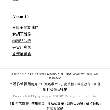
About Us
👩🏻‍🎓關於我們
🛠️鋼筆維修
📧聯絡我們
🚗實體參觀
🧋新埔美食
©2026 J U S P I R I T 賈絲筆咧有限公司 統一編號: 60601707。電聯+886
900205436
本著作係採用
創用 CC 姓名標示 - 非商業性 - 禁止改作 3.0 台
灣 授權條款
授權
juspirit.com.tw
Theme code & UI proprietary to JUSPIRIT. Built by
.
⚜️朝聖者計畫
使用條款
隱私權政策
退換貨政策
購物須知
|
|
|
|
|
付款與配送