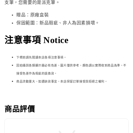
支筆，您需要的是派克筆。
贈品：原廠盒裝
保固範圍：新品瑕疵、非人為因素損壞。
注意事項 Notice
下標前請先閱讀本店各項注意事項。
因拍攝與各類顯示器必
有色差，圖片僅供參考，顏色請以實際收到商品為準。不
接受色差作為瑕疵的退換貨。
商品流動量大，如遇缺貨事宜，本店保留訂單接受與拒絕之權利。
商品評價