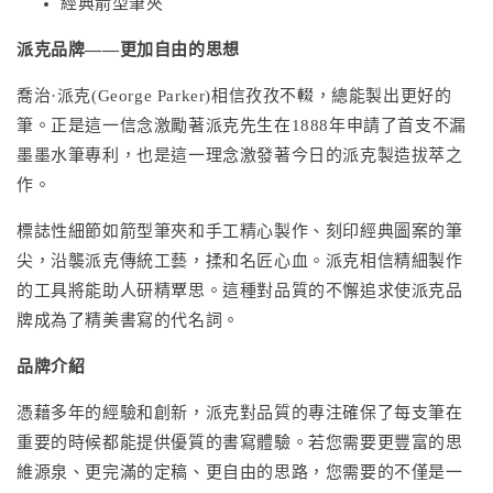
經典箭型筆夾
派克品牌——更加自由的思想
喬治·派克(George Parker)相信孜孜不輟，總能製出更好的
筆。正是這一信念激勵著派克先生在1888年申請了首支不漏
墨墨水筆專利，也是這一理念激發著今日的派克製造拔萃之
作。
標誌性細節如箭型筆夾和手工精心製作、刻印經典圖案的筆
尖，沿襲派克傳統工藝，揉和名匠心血。派克相信精細製作
的工具將能助人研精覃思。這種對品質的不懈追求使派克品
牌成為了精美書寫的代名詞。
品牌介紹
憑藉多年的經驗和創新，派克對品質的專注確保了每支筆在
重要的時候都能提供優質的書寫體驗。若您需要更豐富的思
維源泉、更完滿的定稿、更自由的思路，您需要的不僅是一