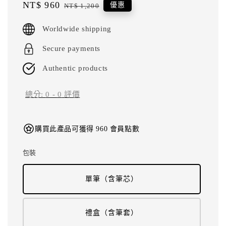
Sale
NT$ 960
Regular
優惠
NT$ 1,200
price
price
Worldwide shipping
Secure payments
Authentic products
總分:
0
-
0
評價
購買此產品可獲得 960 會員點數
包裝
單筆（含筆芯）
禮盒（含筆套）