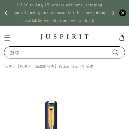
Jul 26 to Aug 15: orders welcome, shipping
暫停寄
US orde
paused during our overseas fair. In-store pickup
available; we ship once we are back.
搜尋
首頁
/ 【鋼珠筆｜海軍藍金夾】Parker 派克 - 新威雅