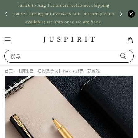
Jul 26 to Aug 15: orders welcome, shipping
暫停寄
US orde
paused during our overseas fair. In-store pickup
available; we ship once we are back.
搜尋
首頁
/ 【鋼珠筆｜幻影黑金夾】Parker 派克 - 新威雅