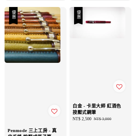
優惠
優惠
白金 - 卡里大師 紅酒色
按壓式鋼筆
Sale
NT$ 2,500
Regular
NT$ 3,000
price
price
Penmode 三上工房 - 真