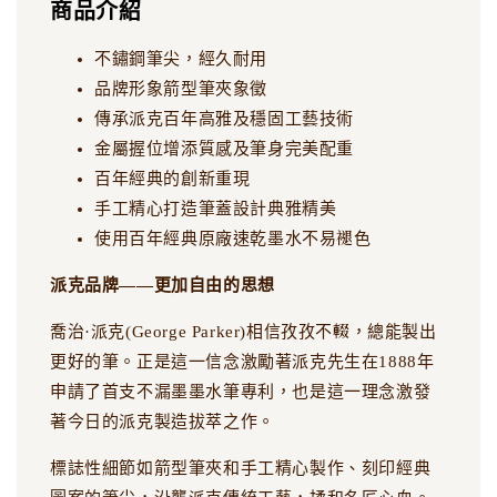
商品介紹
不鏽鋼筆尖，經久耐用
品牌形象箭型筆夾象徵
傳承派克百年高雅及穩固工藝技術
金屬握位增添質感及筆身完美配重
百年經典的創新重現
手工精心打造筆蓋設計典雅精美
使用百年經典原廠速乾墨水不易褪色
派克品牌——更加自由的思想
喬治·派克(George Parker)相信孜孜不輟，總能製出
更好的筆。正是這一信念激勵著派克先生在1888年
申請了首支不漏墨墨水筆專利，也是這一理念激發
著今日的派克製造拔萃之作。
標誌性細節如箭型筆夾和手工精心製作、刻印經典