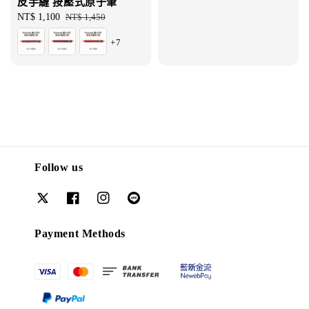
皮手縫 按壓式原子筆
Sale
NT$ 1,100
Regular
NT$ 1,450
price
price
+7
Follow us
Payment Methods