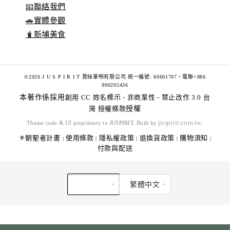
📧聯絡我們
🚗實體參觀
🧋新埔美食
©2026 J U S P I R I T 賈絲筆咧有限公司 統一編號: 60601707。電聯+886
900205436
本著作係採用
創用 CC 姓名標示 - 非商業性 - 禁止改作 3.0 台
灣 授權條款
授權
juspirit.com.tw
Theme code & UI proprietary to JUSPIRIT. Built by
.
⚜️朝聖者計畫
使用條款
隱私權政策
退換貨政策
購物須知
|
|
|
|
|
付款與配送