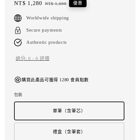
Sale
NT$ 1,280
Regular
優惠
NT$ 1,600
price
price
Worldwide shipping
Secure payments
Authentic products
總分:
0
-
0
評價
購買此產品可獲得 1280 會員點數
包裝
單筆（含筆芯）
禮盒（含筆套）