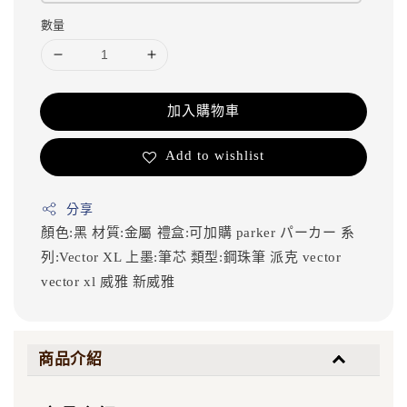
數量
加入購物車
Add to wishlist
分享
顏色:黑
材質:金屬
禮盒:可加購
parker
パーカー
系
列:Vector XL
上墨:筆芯
類型:鋼珠筆
派克
vector
vector xl
威雅
新威雅
商品介紹