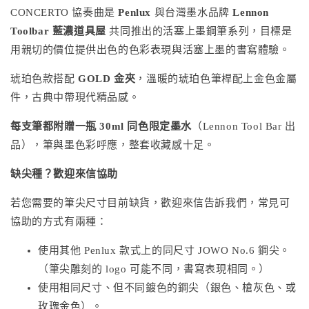
CONCERTO 協奏曲是
Penlux
與台灣墨水品牌
Lennon
Toolbar 藍濃道具屋
共同推出的活塞上墨鋼筆系列，目標是
用親切的價位提供出色的色彩表現與活塞上墨的書寫體驗。
琥珀色款搭配
GOLD 金夾
，溫暖的琥珀色筆桿配上金色金屬
件，古典中帶現代精品感。
每支筆都附贈一瓶 30ml 同色限定墨水
（Lennon Tool Bar 出
品），筆與墨色彩呼應，整套收藏感十足。
缺尖種？歡迎來信協助
若您需要的筆尖尺寸目前缺貨，歡迎來信告訴我們，常見可
協助的方式有兩種：
使用其他 Penlux 款式上的同尺寸 JOWO No.6 鋼尖。
（筆尖雕刻的 logo 可能不同，書寫表現相同。）
使用相同尺寸、但不同鍍色的鋼尖（銀色、槍灰色、或
玫瑰金色）。