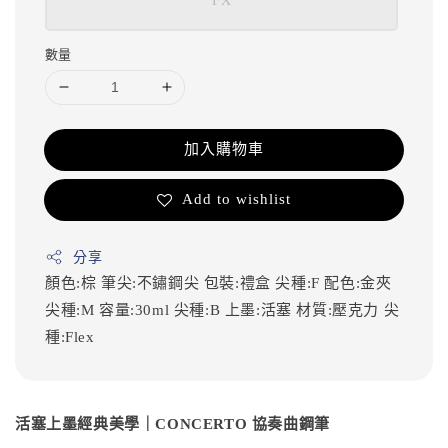
FX
數量
加入購物車
Add to wishlist
分享
顏色:棕
筆尖:不鏽鋼尖
包裝:禮盒
尖種:F
配色:金夾
尖種:M
容量:30ml
尖種:B
上墨:活塞
材質:壓克力
尖
種:Flex
活塞上墨經典美學｜CONCERTO 協奏曲鋼筆