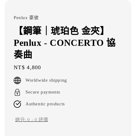
Penlux 豪彼
【鋼筆｜琥珀色 金夾】
Penlux - CONCERTO 協
奏曲
Regular
NT$ 4,800
price
Worldwide shipping
Secure payments
Authentic products
總分:
0
-
0
評價