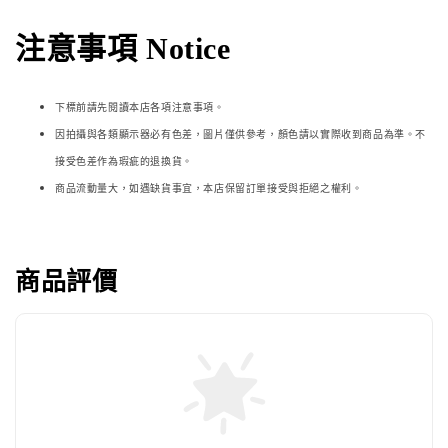
注意事項 Notice
下標前請先閱讀本店各項注意事項。
因拍攝與各類顯示器必
有色差，圖片僅供參考，顏色請以實際收到商品為準。不
接受色差作為瑕疵的退換貨。
商品流動量大，如遇缺貨事宜，本店保留訂單接受與拒絕之權利。
商品評價