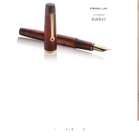
1
/
4