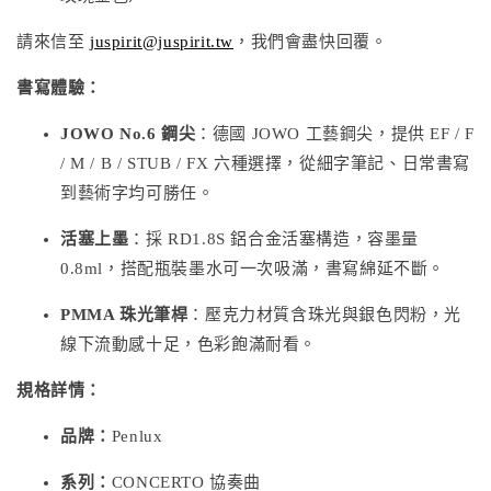
請來信至
juspirit@juspirit.tw
，我們會盡快回覆。
書寫體驗：
JOWO No.6 鋼尖
：德國 JOWO 工藝鋼尖，提供 EF / F
/ M / B / STUB / FX 六種選擇，從細字筆記、日常書寫
到藝術字均可勝任。
活塞上墨
：採 RD1.8S 鋁合金活塞構造，容墨量
0.8ml，搭配瓶裝墨水可一次吸滿，書寫綿延不斷。
PMMA 珠光筆桿
：壓克力材質含珠光與銀色閃粉，光
線下流動感十足，色彩飽滿耐看。
規格詳情：
品牌：
Penlux
系列：
CONCERTO 協奏曲