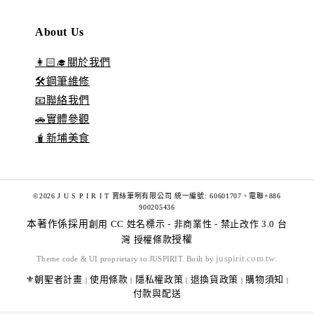
About Us
👩🏻‍🎓關於我們
🛠️鋼筆維修
📧聯絡我們
🚗實體參觀
🧋新埔美食
©2026 J U S P I R I T 賈絲筆咧有限公司 統一編號: 60601707。電聯+886
900205436
本著作係採用
創用 CC 姓名標示 - 非商業性 - 禁止改作 3.0 台
灣 授權條款
授權
juspirit.com.tw
Theme code & UI proprietary to JUSPIRIT. Built by
.
⚜️朝聖者計畫
使用條款
隱私權政策
退換貨政策
購物須知
|
|
|
|
|
付款與配送