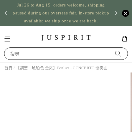
Jul 26 to Aug 15: orders welcome, shipping
暫停寄
US orde
paused during our overseas fair. In-store pickup
available; we ship once we are back.
搜尋
首頁
/ 【鋼筆｜琥珀色 金夾】Penlux - CONCERTO 協奏曲