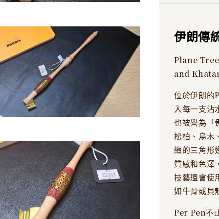
伊朗傳
Plane Tre
and Khata
位於伊朗的P
入每一支沾
也被譽為「
松柏、烏木
緻的三角形
質感和色澤
技藝還會使
如牛骨或貝
Per Pe