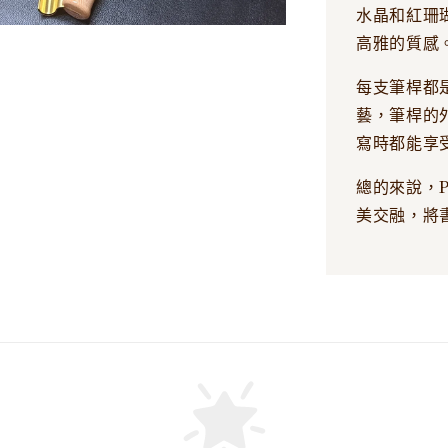
水晶和紅珊
高雅的質感
每支筆桿都
藝，筆桿的
寫時都能享
總的來說，P
美交融，將