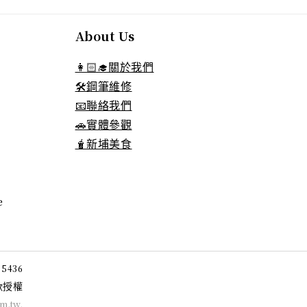
About Us
👩🏻‍🎓關於我們
🛠️鋼筆維修
📧聯絡我們
🚗實體參觀
🧋新埔美食
e
05436
授權
款
om.tw
.