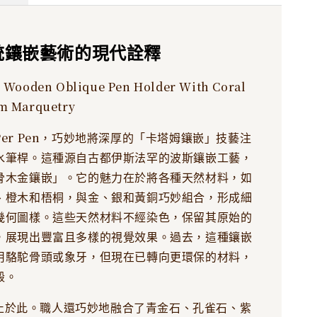
統鑲嵌藝術的現代詮釋
e Wooden Oblique Pen Holder With Coral
m Marquetry
er Pen，巧妙地將深厚的「卡塔姆鑲嵌」技藝注
水筆桿。這種源自古都伊斯法罕的波斯鑲嵌工藝，
骨木金鑲嵌」。它的魅力在於將各種天然材料，如
、橙木和梧桐，與金、銀和黃銅巧妙組合，形成細
幾何圖樣。這些天然材料不經染色，保留其原始的
，展現出豐富且多樣的視覺效果。過去，這種鑲嵌
用駱駝骨頭或象牙，但現在已轉向更環保的材料，
殼。
n不止於此。職人還巧妙地融合了青金石、孔雀石、紫