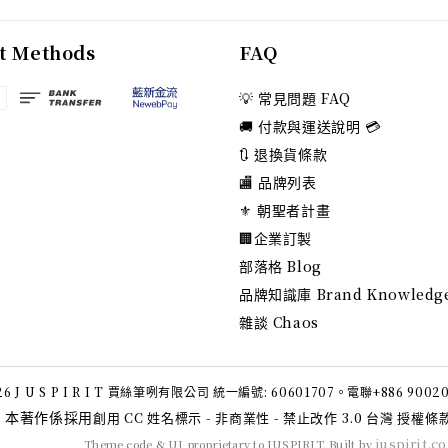
t Methods
FAQ
💡 常見問題 FAQ
🚚 付款與運送說明 💳
🔃 退換貨條款
🏬 品牌列表
⚜️ 朝聖者計畫
🏢企業訂製
部落格 Blog
品牌知識庫 Brand Knowledg
雜談 Chaos
6 J U S P I R I T 賈絲筆咧有限公司 統一編號: 60601707。電聯+886 9002
本著作係採用
創用 CC 姓名標示 - 非商業性 - 禁止改作 3.0 台灣 授權條
juspirit.c
Theme code & UI proprietary to JUSPIRIT. Built by