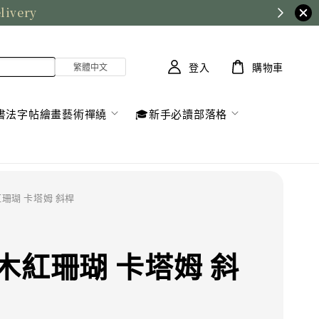
elivery
登入
購物車
書法字帖繪畫藝術禪繞
🎓新手必讀部落格
紅珊瑚 卡塔姆 斜桿
木紅珊瑚 卡塔姆 斜