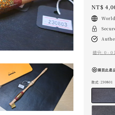
Regular
NT$ 4,0
price
World
Secur
Authe
總分:
0
-
0
購買此產品
款式
: 230801