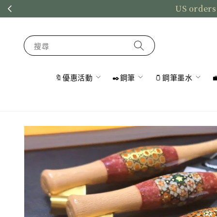
US orders
搜尋
🔖優惠活動
✒️鋼筆
🫙鋼筆墨水