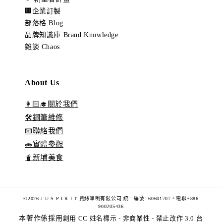
🏢企業訂製
部落格 Blog
品牌知識庫 Brand Knowledge
雜談 Chaos
About Us
👩🏻‍🎓關於我們
🛠️鋼筆維修
📧聯絡我們
🚗實體參觀
🧋新埔美食
©2026 J U S P I R I T 賈絲筆咧有限公司 統一編號: 60601707。電聯+886
900205436
本著作係採用
創用 CC 姓名標示 - 非商業性 - 禁止改作 3.0 台