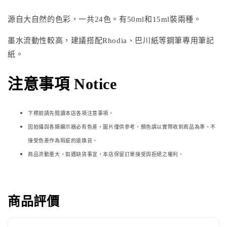
源自大自然的色彩，一共24色。有50ml和15ml裝兩種。
墨水流動性較高，建議搭配Rhodia、巴川紙等鋼筆專用筆記
紙。
注意事項 Notice
下標前請先閱讀本店各項注意事項。
因拍攝與各類顯示器必
有色差，圖片僅供參考，顏色請以實際收到商品為準。不
接受色差作為瑕疵的退換貨。
商品流動量大，如遇缺貨事宜，本店保留訂單接受與拒絕之權利。
商品評價