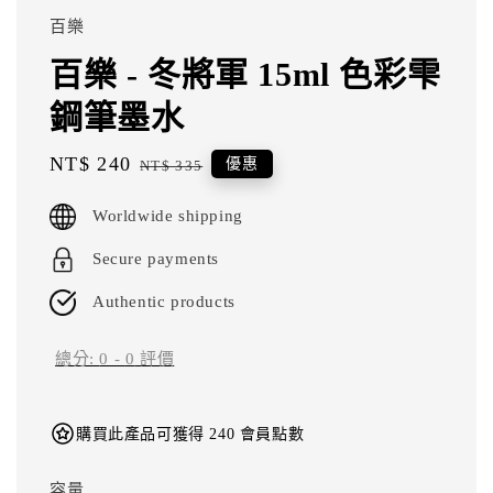
百樂
百樂 - 冬將軍 15ml 色彩雫
鋼筆墨水
Sale
NT$ 240
Regular
優惠
NT$ 335
price
price
Worldwide shipping
Secure payments
Authentic products
總分:
0
-
0
評價
購買此產品可獲得 240 會員點數
容量