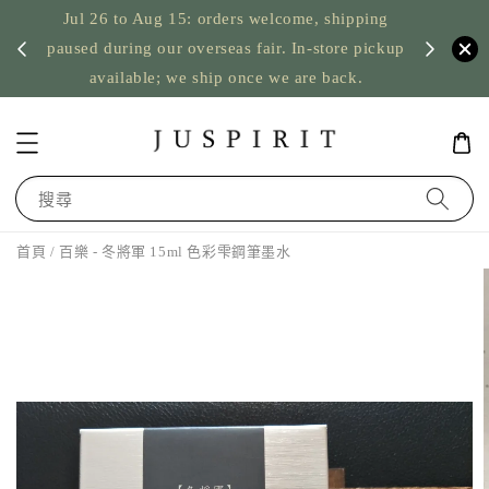
Jul 26 to Aug 15: orders welcome, shipping
暫停寄
US orde
paused during our overseas fair. In-store pickup
available; we ship once we are back.
搜尋
首頁
/ 百樂 - 冬將軍 15ml 色彩雫鋼筆墨水