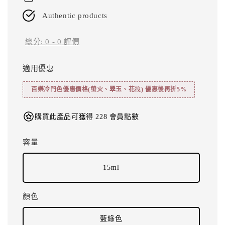
Authentic products
總分:
0
-
0
評價
適用優惠
百樂冷門色優惠價格(螢火、翠玉、花筏) 優惠後再折5%
購買此產品可獲得 228 會員點數
容量
15ml
顏色
藍綠色