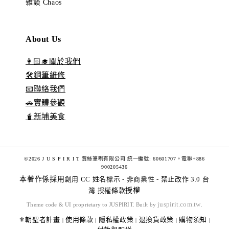
雜談 Chaos
About Us
👩🏻‍🎓關於我們
🛠️鋼筆維修
📧聯絡我們
🚗實體參觀
🧋新埔美食
©2026 J U S P I R I T 賈絲筆咧有限公司 統一編號: 60601707。電聯+886
900205436
本著作係採用
創用 CC 姓名標示 - 非商業性 - 禁止改作 3.0 台
灣 授權條款
授權
juspirit.com.tw
Theme code & UI proprietary to JUSPIRIT. Built by
.
⚜️朝聖者計畫
使用條款
隱私權政策
退換貨政策
購物須知
|
|
|
|
|