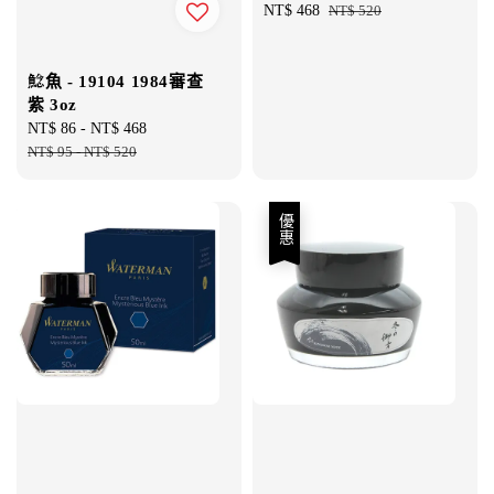
Sale
NT$ 468
Regular
NT$ 520
price
price
鯰魚 - 19104 1984審查
紫 3oz
Sale
NT$ 86
-
NT$ 468
Regular
price
NT$ 95
-
NT$ 520
price
優惠