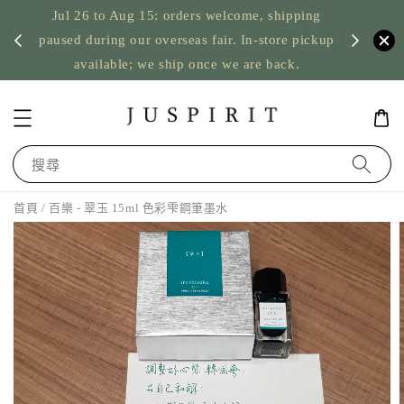
Jul 26 to Aug 15: orders welcome, shipping
暫停寄
US orde
paused during our overseas fair. In-store pickup
available; we ship once we are back.
搜尋
首頁
/ 百樂 - 翠玉 15ml 色彩雫鋼筆墨水