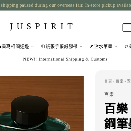
shipping paused during our overseas fair. In-store pickup availa
💼書寫相關週邊
🧻紙張手帳紙膠帶
🪶沾水筆墨

NEW!! International Shipping & Customs
首頁
/ 百樂 -
百樂
百樂 
鋼筆