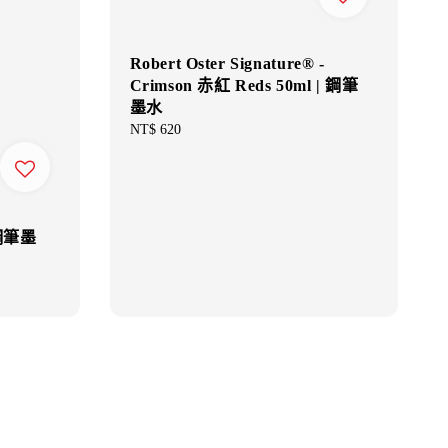
Robert Oster Signature® -
Crimson 赤紅 Reds 50ml | 鋼筆
墨水
Regular
NT$ 620
price
雫鋼筆墨