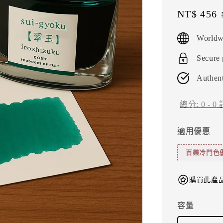
Sale
NT$ 456
price
Worldw
Secure
Authent
總分:
0
-
0
適用優惠
百樂冷門色優
購買此產品
容量