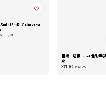
ml+15ml】Colorverse
水
Regular
NT$ 1,200
price
百樂 - 紅葉 50ml 色彩
水
Sale
NT$ 480
Regular
NT$ 600
price
price