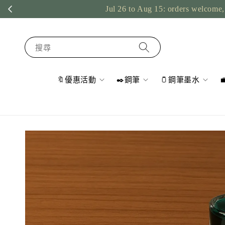
Jul 26 to Aug 15: orders welcome, 
搜尋
🔖優惠活動
✒️鋼筆
🫙鋼筆墨水