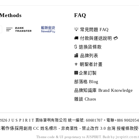
Methods
FAQ
💡 常見問題 FAQ
🚚 付款與運送說明 💳
🔃 退換貨條款
🏬 品牌列表
⚜️ 朝聖者計畫
🏢企業訂製
部落格 Blog
品牌知識庫 Brand Knowledge
雜談 Chaos
2026 J U S P I R I T 賈絲筆咧有限公司 統一編號: 60601707。電聯+886 9002054
本著作係採用
創用 CC 姓名標示 - 非商業性 - 禁止改作 3.0 台灣 授權條款
授
juspirit.com.
Theme code & UI proprietary to JUSPIRIT. Built by