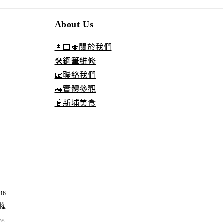
About Us
👩🏻‍🎓關於我們
🛠️鋼筆維修
📧聯絡我們
🚗實體參觀
🧋新埔美食
36
權
tw
.