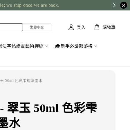
ble; we ship once we are back.
登入
購物車
書法字帖繪畫藝術禪繞
🎓新手必讀部落格
 翠玉 50ml 色彩雫鋼筆墨水
- 翠玉 50ml 色彩雫
墨水