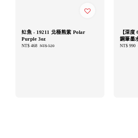
鯰魚 - 19211 北極熊紫 Polar
【深度 65
Purple 3oz
鋼筆墨
Sale
NT$ 468
Regular
NT$ 520
Sale
NT$ 990
price
price
price