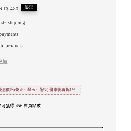
Regular
優惠
NT$ 480
price
ide shipping
 payments
ic products
評價
惠價格(螢火、翠玉、花筏) 優惠後再折5%
可獲得 456 會員點數