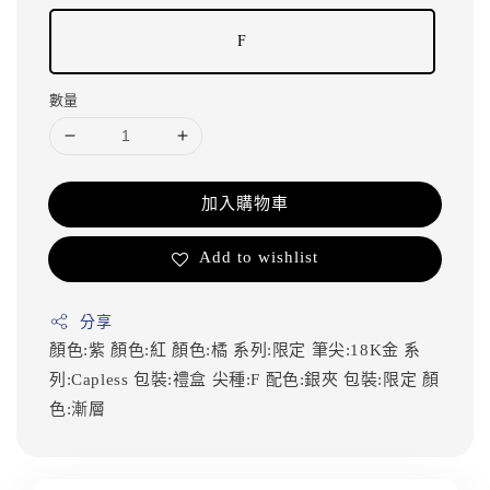
F
數量
加入購物車
Add to wishlist
分享
顏色:紫
顏色:紅
顏色:橘
系列:限定
筆尖:18K金
系
列:Capless
包裝:禮盒
尖種:F
配色:銀夾
包裝:限定
顏
色:漸層