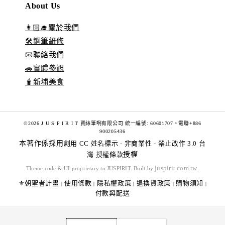
About Us
👩🏻‍🎓關於我們
🛠️鋼筆維修
📧聯絡我們
🚗實體參觀
🧋新埔美食
©2026 J U S P I R I T 賈絲筆咧有限公司 統一編號: 60601707。電聯+886
900205436
本著作係採用
創用 CC 姓名標示 - 非商業性 - 禁止改作 3.0 台
灣 授權條款
授權
juspirit.com.tw
Theme code & UI proprietary to JUSPIRIT. Built by
.
⚜️朝聖者計畫
使用條款
隱私權政策
退換貨政策
購物須知
|
|
|
|
|
付款與配送