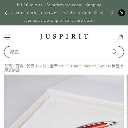
Jul 26 to Aug 15: orders welcome, shipping
暫停寄
US orde
paused during our overseas fair. In-store pickup
available; we ship once we are back.
搜尋
首頁
/ 百樂 - 代售 18k F尖 全新 2017 Crimson Sunrise Capless 無蓋按
壓式鋼筆