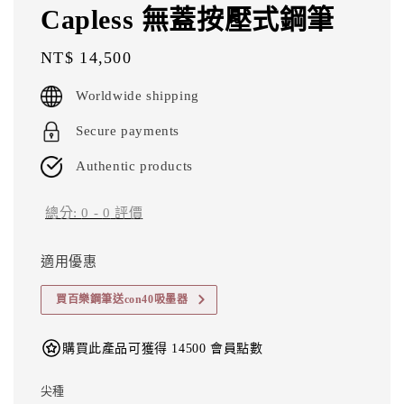
Capless 無蓋按壓式鋼筆
Regular
NT$ 14,500
price
Worldwide shipping
Secure payments
Authentic products
總分:
0
-
0
評價
適用優惠
買百樂鋼筆送con40吸墨器
購買此產品可獲得 14500 會員點數
尖種