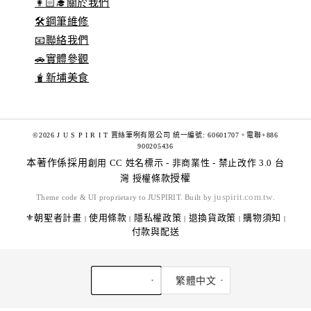
👩🏻‍🎓關於我們
🛠️鋼筆維修
📧聯絡我們
🚗實體參觀
🧋新埔美食
©2026 J U S P I R I T 賈絲筆咧有限公司 統一編號: 60601707。電聯+886
900205436
本著作係採用
創用 CC 姓名標示 - 非商業性 - 禁止改作 3.0 台
灣 授權條款
授權
juspirit.com.tw
Theme code & UI proprietary to JUSPIRIT. Built by
.
⚜️朝聖者計畫
使用條款
隱私權政策
退換貨政策
購物須知
|
|
|
|
|
付款與配送