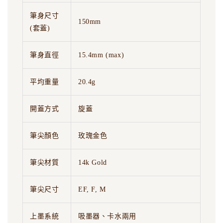
筆身尺寸
150mm
(套蓋)
筆身直徑
15.4mm (max)
平均重量
20.4g
開蓋方式
旋蓋
筆尖顏色
玫瑰金色
筆尖材質
14k Gold
筆尖尺寸
EF, F, M
上墨系統
吸墨器、卡水兩用