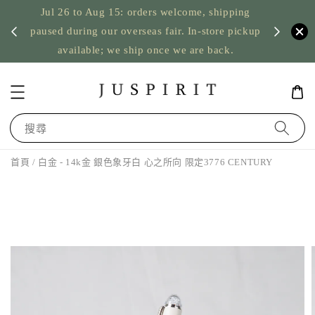
Jul 26 to Aug 15: orders welcome, shipping
暫停寄
US orde
paused during our overseas fair. In-store pickup
available; we ship once we are back.
搜尋
首頁
/ 白金 - 14k金 銀色象牙白 心之所向 限定3776 CENTURY