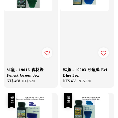
鯰魚 - 19016 森林綠
鯰魚 - 19203 鰻魚藍 Eel
Forest Green 3oz
Blue 3oz
Sale
NT$ 468
Regular
NT$ 520
Sale
NT$ 468
Regular
NT$ 520
price
price
price
price
優惠
優惠