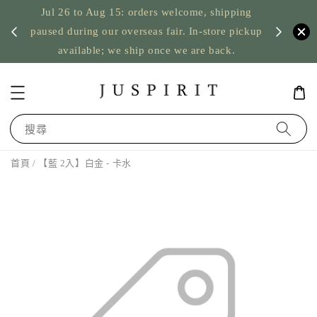
Jul 26 to Aug 15: orders welcome, shipping
暫停寄
US orde
paused during our overseas fair. In-store pickup
available; we ship once we are back.
搜尋
首頁
/ 【藍 2入】白金 - 卡水