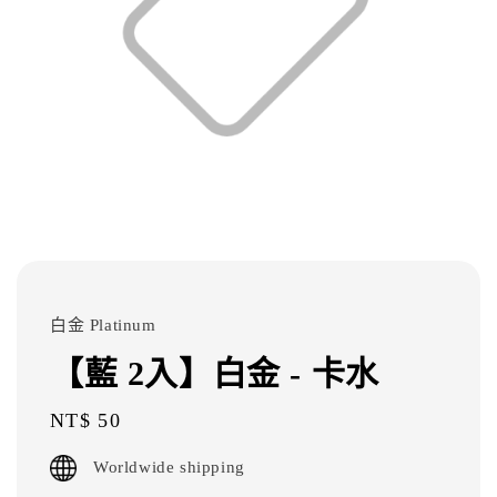
白金 Platinum
【藍 2入】白金 - 卡水
Regular
NT$ 50
price
Worldwide shipping