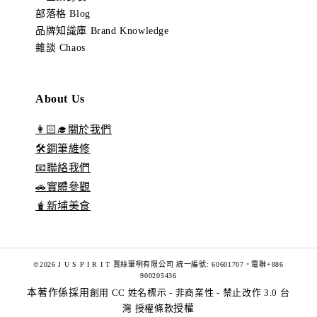
部落格 Blog
品牌知識庫 Brand Knowledge
雜談 Chaos
About Us
👩🏻‍🎓關於我們
🛠️鋼筆維修
📧聯絡我們
🚗實體參觀
🧋新埔美食
©2026 J U S P I R I T 賈絲筆咧有限公司 統一編號: 60601707。電聯+886
900205436
本著作係採用
創用 CC 姓名標示 - 非商業性 - 禁止改作 3.0 台
灣 授權條款
授權