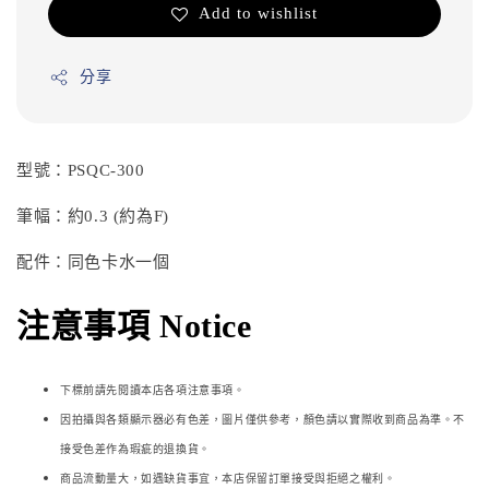
Add to wishlist
分享
型號：PSQC-300
筆幅：約0.3 (約為F)
配件：同色卡水一個
注意事項 Notice
下標前請先閱讀本店各項注意事項。
因拍攝與各類顯示器必
有色差，圖片僅供參考，顏色請以實際收到商品為準。不
接受色差作為瑕疵的退換貨。
商品流動量大，如遇缺貨事宜，本店保留訂單接受與拒絕之權利。