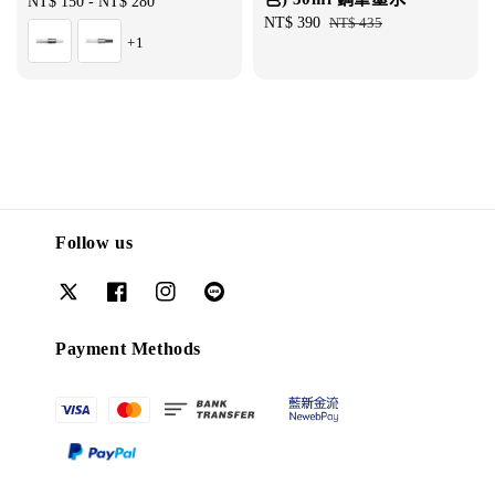
Regular
NT$ 150
-
NT$ 280
Sale
NT$ 390
Regular
NT$ 435
price
+1
price
price
Follow us
Payment Methods