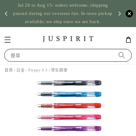
Jul 26 to Aug 15: orders welcome, shipping
暫停寄
US orde
paused during our overseas fair. In-store pickup
available; we ship once we are back.
搜尋
首頁
/ 白金 - Preppy 0.3 | 學生鋼筆