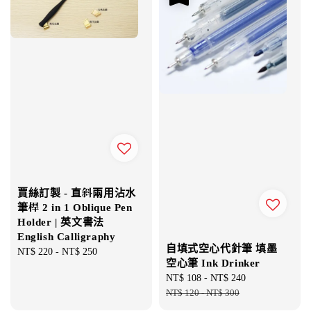
賈絲訂製 - 直斜兩用沾水
筆桿 2 in 1 Oblique Pen
Holder | 英文書法
English Calligraphy
自填式空心代針筆 填墨
Regular
NT$ 220
-
NT$ 250
空心筆 Ink Drinker
price
Sale
NT$ 108
-
NT$ 240
Regular
price
NT$ 120
-
NT$ 300
price