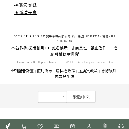
🚗實體參觀
🧋新埔美食
©2026 J U S P I R I T 賈絲筆咧有限公司 統一編號: 60601707。電聯+886
900205436
本著作係採用
創用 CC 姓名標示 - 非商業性 - 禁止改作 3.0 台
灣 授權條款
授權
juspirit.com.tw
Theme code & UI proprietary to JUSPIRIT. Built by
.
⚜️朝聖者計畫
使用條款
隱私權政策
退換貨政策
購物須知
|
|
|
|
|
付款與配送