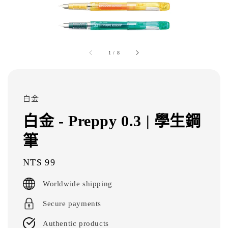
1
/
8
白金
白金 - Preppy 0.3 | 學生鋼
筆
Regular
NT$ 99
price
Worldwide shipping
Secure payments
Authentic products