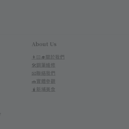
About Us
👩🏻‍🎓關於我們
🛠️鋼筆維修
📧聯絡我們
🚗實體參觀
🧋新埔美食
e