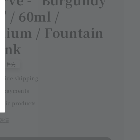
" / 60ml /
mium / Fountain
Ink
0
售完
wide shipping
e payments
ntic products
評價