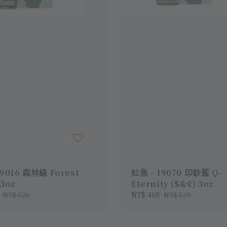
19016 森林綠 Forest
鯰魚 - 19070 印鈔藍 Q-
 3oz
Eternity ($&¢) 3oz
Regular
Sale
NT$ 468
Regular
NT$ 520
NT$ 520
price
price
price