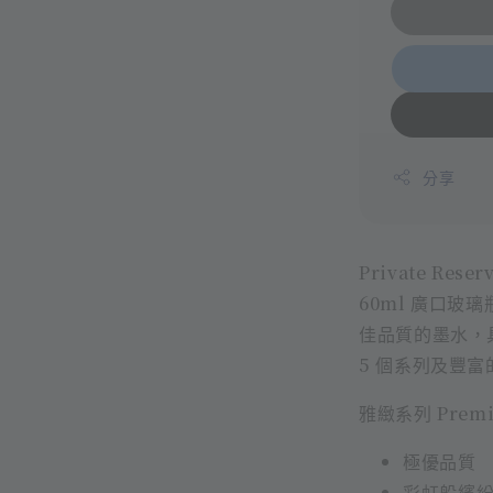
分享
Private Res
60ml 廣口玻
佳品質的墨水，
5 個系列及豐
雅緻系列 Premiu
極優品質
彩虹般繽