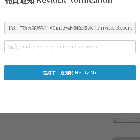
Mist
Pre
Pen 
Regular
NT$ 45
price
選好了，通知我 Notify Me
World
Secur
Authe
總分:
0
-
0