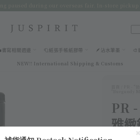
ng paused during our overseas fair. In-store pickup
💼書寫相關週邊
🧻紙張手帳紙膠帶
🪶沾水筆墨

NEW!! International Shipping & Customs
首頁
/ PR - 
"Burgundy Mi
PR 
雅緻鋼
Rese
補貨通知 Restock Notification