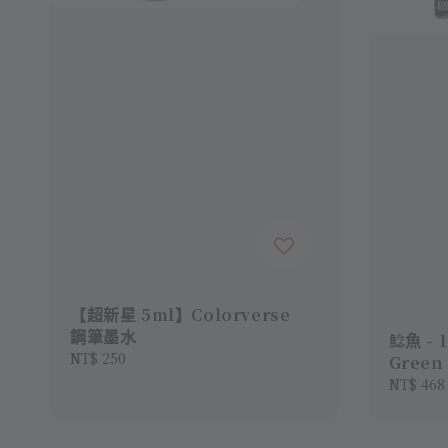
【超新星 5ml】Colorverse
鋼筆墨水
鯰魚 - 
Regular
NT$ 250
Green
price
Sale
NT$ 468
price