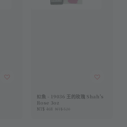
鯰魚 - 19036 王的玫瑰 Shah's
Rose 3oz
Sale
NT$ 468
Regular
NT$ 520
price
price