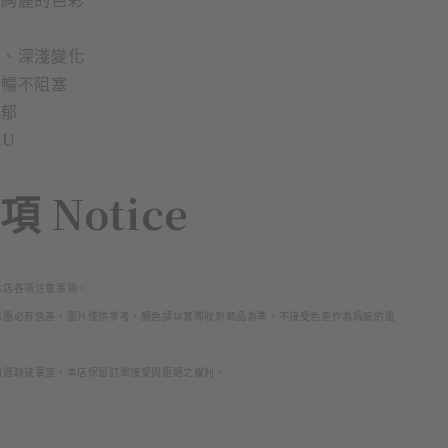
影、深淺變化
流暢不阻塞
濃郁
EU
 Notice
本店各項注意事項。
示器必
有色差，圖片僅供參考，顏色請以實際收到商品為準。不接受色差作為瑕疵的退
如遇缺貨事宜，本店保留訂單接受與拒絕之權利。