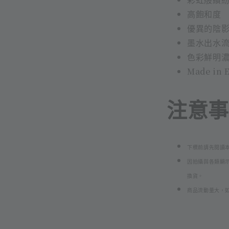
高飽和度
優異的陰
墨水出水
色彩鮮明
Made in 
注意事項
下標前請先閱讀
因拍攝與各類顯
換貨。
商品流動量大，