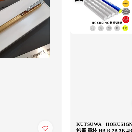
KUTSUWA - HOKUSIG
鉛筆 單枝 HB B 2B 3B 4B