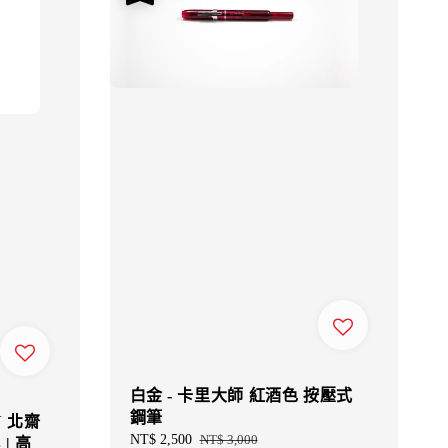
白金 - 卡里大師 紅酒色 按壓式
鋼筆
N 北齋
Sale
NT$ 2,500
Regular
NT$ 3,000
 | 高