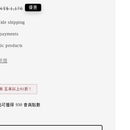
Regular
優惠
NT$ 1,170
price
ide shipping
 payments
ic products
評價
記本 五本以上92折！
可獲得 930 會員點數