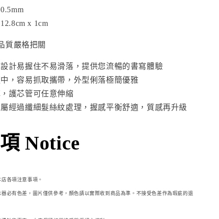
.5mm
.8cm x 1cm
品質嚴格把關
軸設計易握住不易滑落，提供您流暢的書寫體驗
適中，容易抓取攜帶，外型俐落極簡優雅
芯，護芯管可任意伸縮
金屬經過纖細髮絲紋處理，握感平衡舒適，質感再升級
 Notice
本店各項注意事項。
示器必
有色差，圖片僅供參考，顏色請以實際收到商品為準。不接受色差作為瑕疵的退