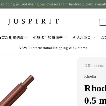
shipping paused during our overseas fair. In-store pickup availa
💼書寫相關週邊
🧻紙張手帳紙膠帶
🪶沾水筆墨

NEW!! International Shipping & Customs
首頁
/ Rhodia
Rhodia
Rho
0.5 