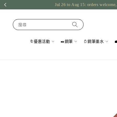
Jul 26 to Aug 15: orders welcome, 
搜尋
🔖優惠活動
✒️鋼筆
🫙鋼筆墨水