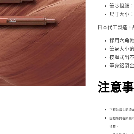
筆芯粗細：0
尺寸大小：12
日本代工製造，
採用六角
筆身大小
按壓式出
筆身鋁製
注意事項
下標前請先閱讀
因拍攝與各類顯
換貨。