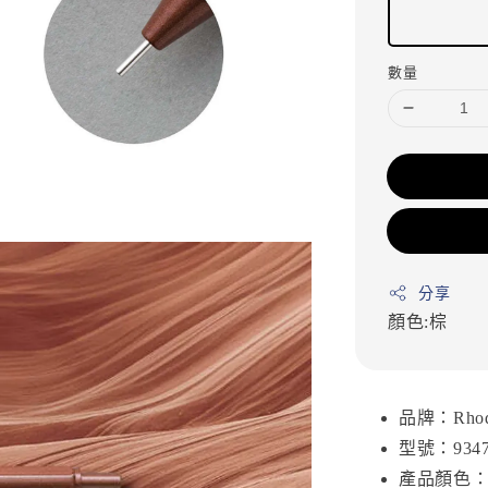
數量
分享
顏色:棕
品牌：Rhod
型號：934
產品顏色