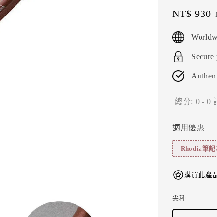
Sale
NT$ 930
price
Worldw
Secure
Authent
總分:
0
-
0
適用優惠
Rhodia筆
購買此產品
尖種