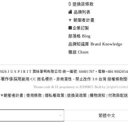
🔃 退換貨條款
🏬 品牌列表
⚜️ 朝聖者計畫
🏢企業訂製
部落格 Blog
品牌知識庫 Brand Knowledge
雜談 Chaos
2026 J U S P I R I T 賈絲筆咧有限公司 統一編號: 60601707。電聯+886 9002054
本著作係採用
創用 CC 姓名標示 - 非商業性 - 禁止改作 3.0 台灣 授權條款
授
juspirit.com.
Theme code & UI proprietary to JUSPIRIT. Built by
⚜️朝聖者計畫
使用條款
隱私權政策
退換貨政策
購物須知
付款與配送
|
|
|
|
|