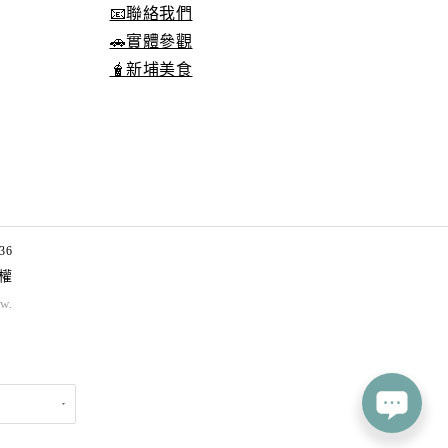
📧聯絡我們
🚗實體參觀
🧋新埔美食
36
權
tw
.