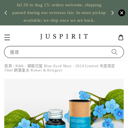
Jul 26 to Aug 15: orders welcome, shipping
暫停寄
US orde
paused during our overseas fair. In-store pickup
available; we ship once we are back.
搜尋
首頁
/ R&K - 錦龍花藍 Blue-Eyed Mary - 2024 Limited 年度限定
50ml 鋼筆墨水 Rohrer & Klingner