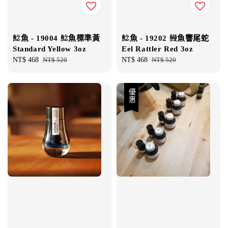
鯰魚 - 19004 鯰魚標準黃
鯰魚 - 19202 鰻魚響尾蛇
Standard Yellow 3oz
Eel Rattler Red 3oz
Sale
NT$ 468
Regular
NT$ 520
Sale
NT$ 468
Regular
NT$ 520
price
price
price
price
優惠