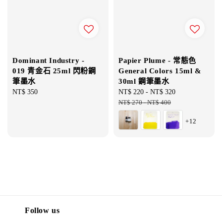
Dominant Industry -
Papier Plume - 常態色
019 青金石 25ml 閃粉鋼
General Colors 15ml &
筆墨水
30ml 鋼筆墨水
Regular
NT$ 350
Sale
NT$ 220
-
NT$ 320
Regular
price
price
NT$ 270
-
NT$ 400
price
+12
Follow us