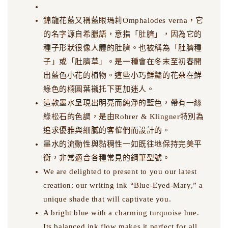
錦龍花藍又稱藍眼瑪莉Omphalodes verna，它
的名字源自希臘語，意指「肚臍」，因為它的
種子形狀很像人體的肚臍。也被稱為「肚臍種
子」或「肚臍草」。是一種會在冬末至初春開
出藍色小花的植物。這些小巧鮮豔的花朵在鮮
綠色的橢圓葉襯托下更加迷人。
這款墨水呈現出明亮而純淨的藍色，帶有一絲
綠松石的色調，是由Rohrer & Klingner特別為
追求優雅與細膩的客倌們而設計的。
墨水的流動性與黏稠性一如既往地保持完美平
衡，非常適合各種常見的鋼筆型號。
We are delighted to present to you our latest
creation: our writing ink “Blue-Eyed-Mary,” a
unique shade that will captivate you.
A bright blue with a charming turquoise hue.
Its balanced ink flow makes it perfect for all