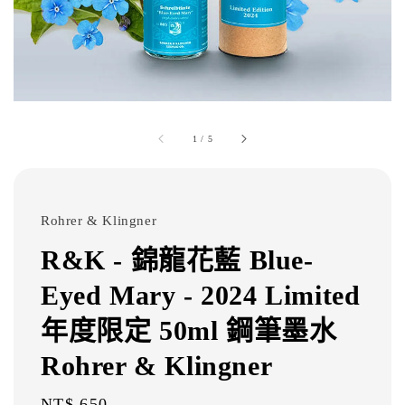
1
/
5
Rohrer & Klingner
R&K - 錦龍花藍 Blue-
Eyed Mary - 2024 Limited
年度限定 50ml 鋼筆墨水
Rohrer & Klingner
Regular
NT$ 650