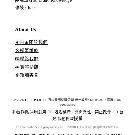
品牌知識庫 Brand Knowledge
雜談 Chaos
About Us
👩🏻‍🎓關於我們
🛠️鋼筆維修
📧聯絡我們
🚗實體參觀
🧋新埔美食
©2026 J U S P I R I T 賈絲筆咧有限公司 統一編號: 60601707。電聯+886
900205436
本著作係採用
創用 CC 姓名標示 - 非商業性 - 禁止改作 3.0 台
灣 授權條款
授權
juspirit.com.tw
Theme code & UI proprietary to JUSPIRIT. Built by
.