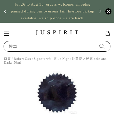
Jul 26 to Aug 15: orders welcome, shipping
暫停寄
US orde
paused during our overseas fair. In-store pickup
available; we ship once we are back.
搜尋
首頁
/ Robert Oster Signature® - Blue Night 仲夏夜之夢 Blacks and
Darks 50ml