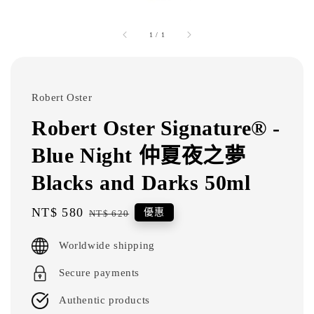
1
/
1
Robert Oster
Robert Oster Signature® -
Blue Night 仲夏夜之夢
Blacks and Darks 50ml
Sale
NT$ 580
Regular
優惠
NT$ 620
price
price
Worldwide shipping
Secure payments
Authentic products