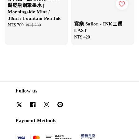
餅乾瓶鋼筆墨水 |
Morningside Mint /
38ml / Fountain Pen Ink
寫樂 Sailor - INK工房
Sale
NT$ 700
Regular
NT$ 780
LAST
price
price
Regular
NT$ 420
price
Follow us
Payment Methods