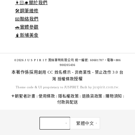
👩🏻‍🎓關於我們
🛠️鋼筆維修
📧聯絡我們
🚗實體參觀
🧋新埔美食
©2026 J U S P I R I T 賈絲筆咧有限公司 統一編號: 60601707。電聯+886
900205436
本著作係採用
創用 CC 姓名標示 - 非商業性 - 禁止改作 3.0 台
灣 授權條款
授權
juspirit.com.tw
Theme code & UI proprietary to JUSPIRIT. Built by
.
⚜️朝聖者計畫
使用條款
隱私權政策
退換貨政策
購物須知
|
|
|
|
|
付款與配送