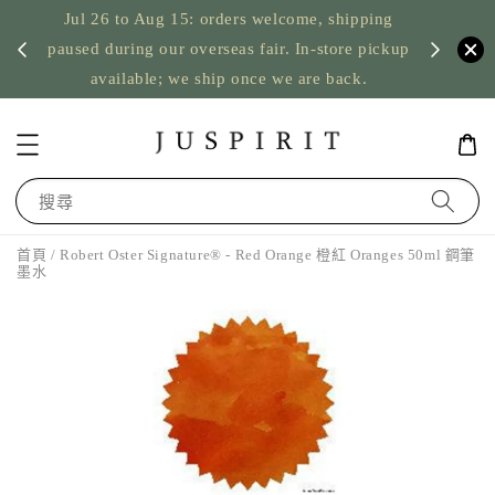
Jul 26 to Aug 15: orders welcome, shipping
暫停寄
US orde
paused during our overseas fair. In-store pickup
available; we ship once we are back.
搜尋
首頁
/ Robert Oster Signature® - Red Orange 橙紅 Oranges 50ml 鋼筆
墨水