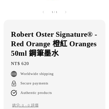
1
/
1
Robert Oster Signature® -
Red Orange 橙紅 Oranges
50ml 鋼筆墨水
Regular
NT$ 620
price
Worldwide shipping
Secure payments
Authentic products
總分:
0
-
0
評價