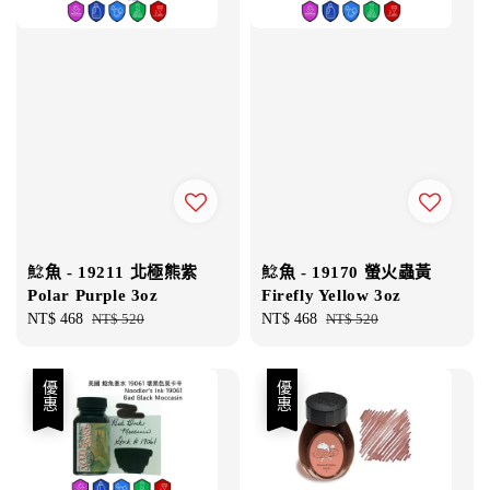
鯰魚 - 19211 北極熊紫
鯰魚 - 19170 螢火蟲黃
Polar Purple 3oz
Firefly Yellow 3oz
Sale
NT$ 468
Regular
NT$ 520
Sale
NT$ 468
Regular
NT$ 520
price
price
price
price
優惠
優惠