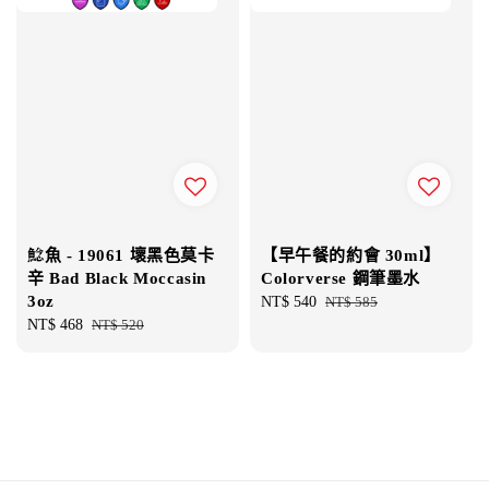
鯰魚 - 19061 壞黑色莫卡
【早午餐的約會 30ml】
辛 Bad Black Moccasin
Colorverse 鋼筆墨水
3oz
Sale
NT$ 540
Regular
NT$ 585
Sale
NT$ 468
Regular
NT$ 520
price
price
price
price