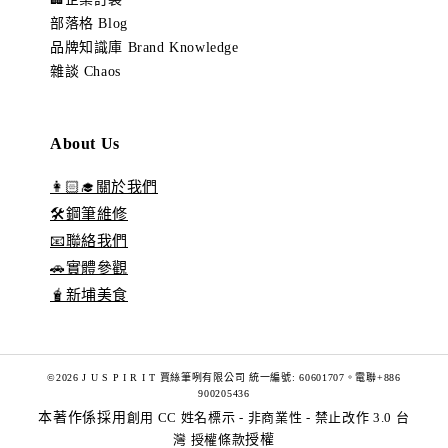
部落格 Blog
品牌知識庫 Brand Knowledge
雜談 Chaos
About Us
👩🏻‍🎓關於我們
🛠️鋼筆維修
📧聯絡我們
🚗實體參觀
🧋新埔美食
©2026 J U S P I R I T 賈絲筆咧有限公司 統一編號: 60601707。電聯+886
900205436
本著作係採用
創用 CC 姓名標示 - 非商業性 - 禁止改作 3.0 台
灣 授權條款
授權