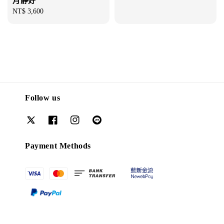
月靜好
Regular
NT$ 3,600
price
Follow us
Payment Methods