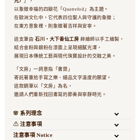
光）
」，
以象徵幸福的四瓣花「Quatrefoil」為主題。
在歐洲文化中，它代表四位聖人與守護的象徵；
在東方意象裡，則象徵著吉祥與安寧。
這支筆由
石川・大下香仙工房
蒔繪師以手工繪製，
結合金粉與銀粉在漆面上呈現細膩光澤，
展現日本傳統工藝與現代珠寶設計的交融之美。
「文房」一詞意指「書齋」
寄託著重拾手寫之樂、細品文字溫度的願望。
這款鋼筆以「文房」為名，
邀請人們重新找回書寫的節奏與寧靜時光。
🌸 系列理念
⚠️ 注意事項
注意事項 Notice