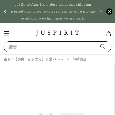
Jul 26 to Aug 15: orders welcome, shipping
暫停寄
US orde
paused during our overseas fair. In-store pickup
available; we ship once we are back.
搜尋
首頁
/ 【鋼尖｜花瓣之光】寫樂 - Classic Ko 蒔繪鋼筆