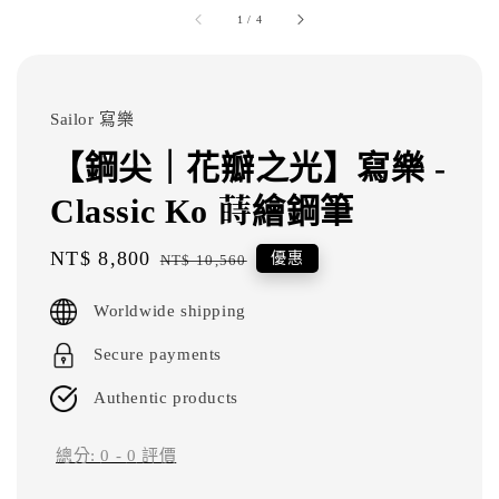
1
/
4
Sailor 寫樂
【鋼尖｜花瓣之光】寫樂 -
Classic Ko 蒔繪鋼筆
Sale
NT$ 8,800
Regular
優惠
NT$ 10,560
price
price
Worldwide shipping
Secure payments
Authentic products
總分:
0
-
0
評價