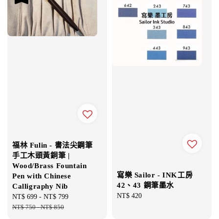
福林 Fulin - 書法尖鋼筆
手工木頭黃銅筆 |
Wood/Brass Fountain
寫樂 Sailor - INK工房
Pen with Chinese
42、43 鋼筆墨水
Calligraphy Nib
Regular
NT$ 420
Sale
NT$ 699
-
NT$ 799
Regular
price
price
NT$ 750
-
NT$ 850
price