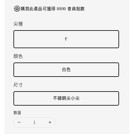
購買此產品可獲得 8800 會員點數
尖種
F
顏色
白色
尺寸
不鏽鋼尖小尖
數量