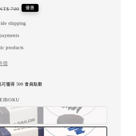
Regular
優惠
NT$ 700
price
ide shipping
 payments
ic products
評價
可獲得 500 會員點數
SEIBOKU