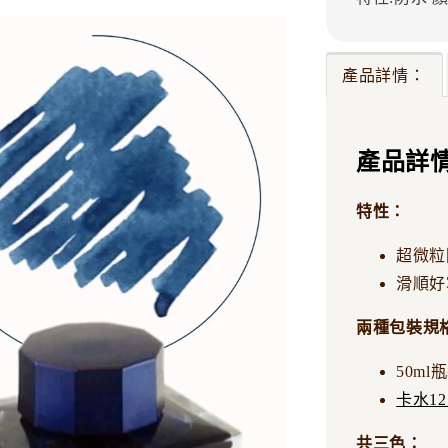
產品詳情：
產品詳
特性：
超微粒
滑順好
兩種包裝規
50ml
卡水1
共三色：