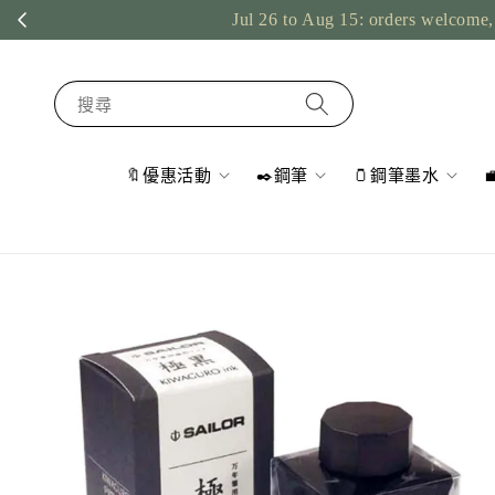
Jul 26 to Aug 15: orders welcome, 
搜尋
🔖優惠活動
✒️鋼筆
🫙鋼筆墨水