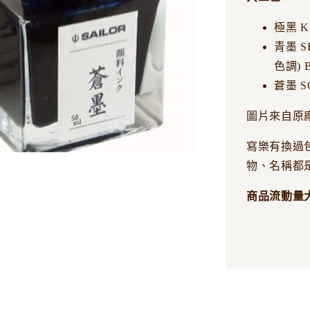
極黑 K
青墨 
色調) B
蒼墨 SO
圖片來自原
寫樂有換過
物、名稱都
商品流動量