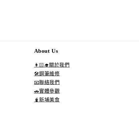
About Us
👩🏻‍🎓關於我們
🛠️鋼筆維修
📧聯絡我們
🚗實體參觀
🧋新埔美食