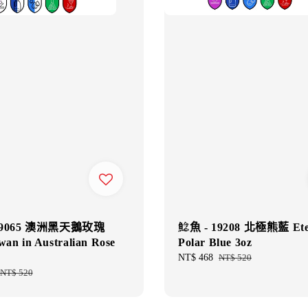
19065 澳洲黑天鵝玫瑰
鯰魚 - 19208 北極熊藍 Ete
wan in Australian Rose
Polar Blue 3oz
Sale
NT$ 468
Regular
NT$ 520
price
price
Regular
NT$ 520
price