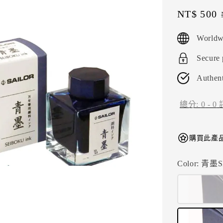
Sale
NT$ 500
price
Worldw
Secure
Authent
總分:
0
-
0
購買此產品
Color
: 青墨