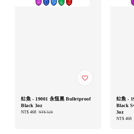
鯰魚 - 19001 永恆黑 Bulletproof
鯰魚 - 
Black 3oz
Black S
3oz
Sale
NT$ 468
Regular
NT$ 520
price
price
Sale
NT$ 468
price