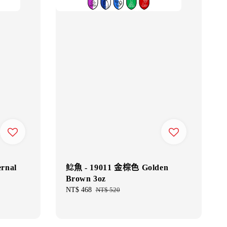
rnal
鯰魚 - 19011 金棕色 Golden
Brown 3oz
Sale
NT$ 468
Regular
NT$ 520
price
price