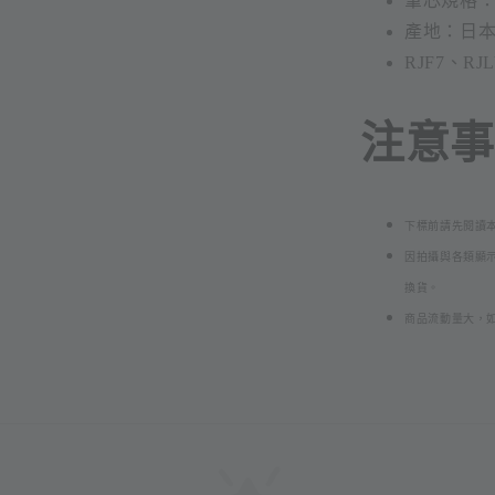
筆芯規格：
產地：日
RJF7、RJL
注意事項
下標前請先閱讀
因拍攝與各類顯
換貨。
商品流動量大，