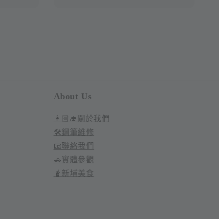
About Us
👩🏻‍🎓關於我們
🛠️鋼筆維修
📧聯絡我們
🚗實體參觀
🧋新埔美食