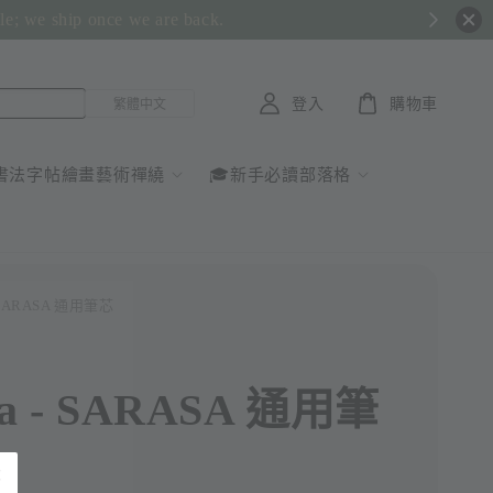
ble; we ship once we are back.
登入
購物車
書法字帖繪畫藝術禪繞
🎓新手必讀部落格
- SARASA 通用筆芯
ra - SARASA 通用筆