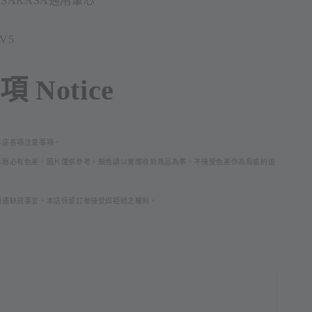
SARASA通用筆芯
本
V5
 Notice
本店各項注意事項。
示器必
有色差，圖片僅供參考，顏色請以實際收到商品為準。不接受色差作為瑕疵的退
如遇缺貨事宜，本店保留訂單接受與拒絕之權利。