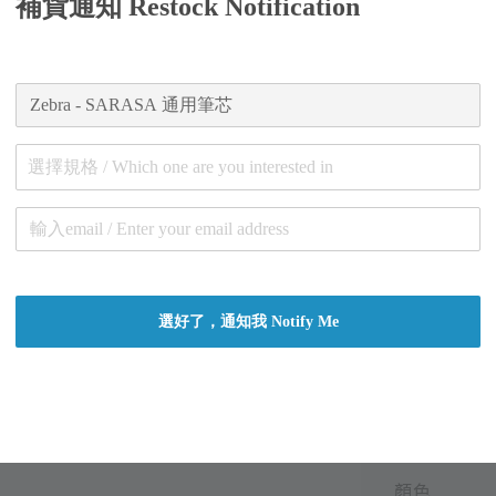
補貨通知 Restock Notification
Regular
NT$ 25
price
Worldw
Secure
選擇規格 / Which one are you interested in
Authent
總分:
0
-
0
尖種
選好了，通知我 Notify Me
顏色