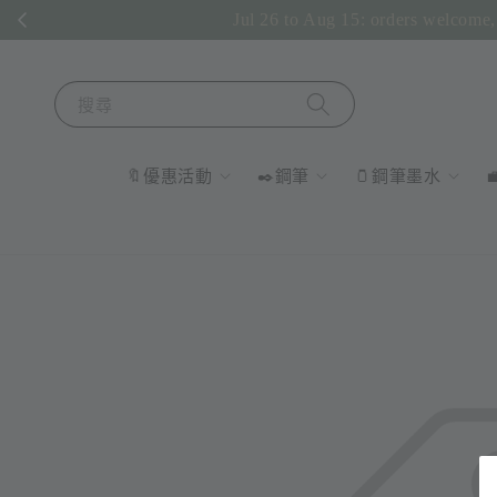
Jul 26 to Aug 15: orders welcome, 
搜尋
🔖優惠活動
✒️鋼筆
🫙鋼筆墨水