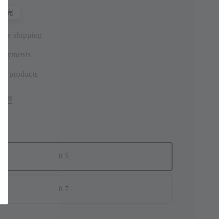
售完
ide shipping
 payments
ic products
評價
0.5
0.7