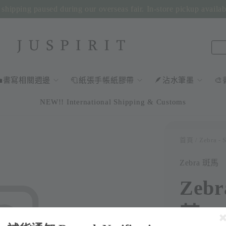
shipping paused during our overseas fair. In-store pickup availa
💼書寫相關週邊
🧻紙張手帳紙膠帶
🪶沾水筆墨

NEW!! International Shipping & Customs
首頁
/ Zebra 
Zebra 斑馬
Zeb
芯