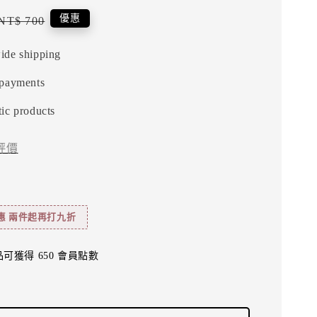
Regular
優惠
NT$ 700
price
ide shipping
 payments
ic products
評價
惠 兩件起再打九折
可獲得 650 會員點數