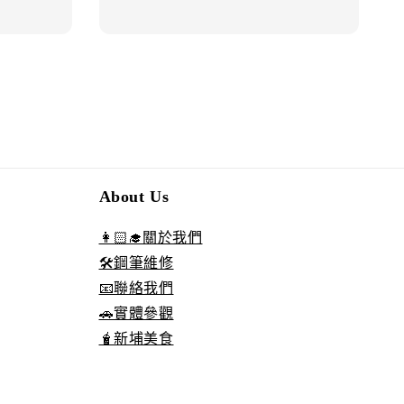
About Us
👩🏻‍🎓關於我們
🛠️鋼筆維修
📧聯絡我們
🚗實體參觀
🧋新埔美食