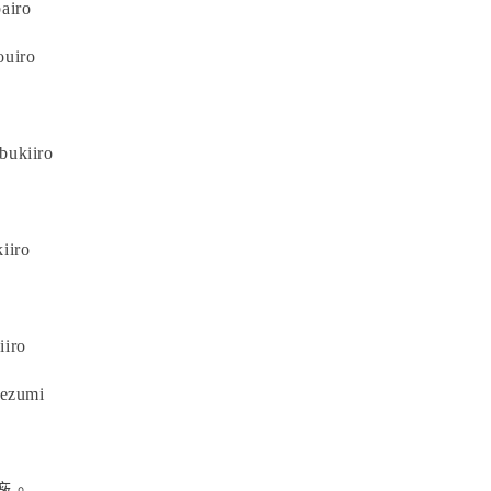
airo
uiro
ukiiro
iiro
iiro
nezumi
廠。