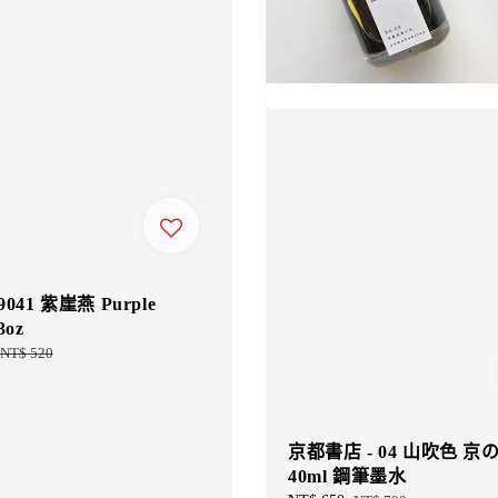
9041 紫崖燕 Purple
3oz
Regular
NT$ 520
price
京都書店 - 04 山吹色 京
40ml 鋼筆墨水