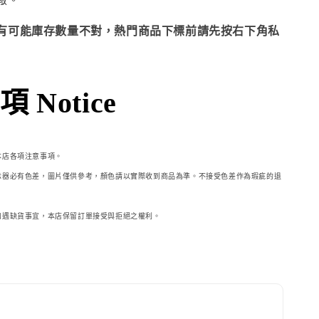
有可能庫存數量不對，熱門商品下標前請先按右下角私
 Notice
本店各項注意事項。
示器必
有色差，圖片僅供參考，顏色請以實際收到商品為準。不接受色差作為瑕疵的退
如遇缺貨事宜，本店保留訂單接受與拒絕之權利。