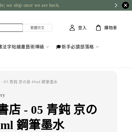
ble; we ship once we are back.
登入
購物車
書法字帖繪畫藝術禪繞
🎓新手必讀部落格
 - 05 青鈍 京の音 40ml 鋼筆墨水
ery
店 - 05 青鈍 京の
0ml 鋼筆墨水