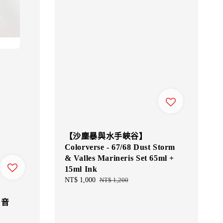
【沙塵暴與水手峽谷】
Colorverse - 67/68 Dust Storm
& Valles Marineris Set 65ml +
15ml Ink
Sale
NT$ 1,000
Regular
NT$ 1,200
price
price
の音