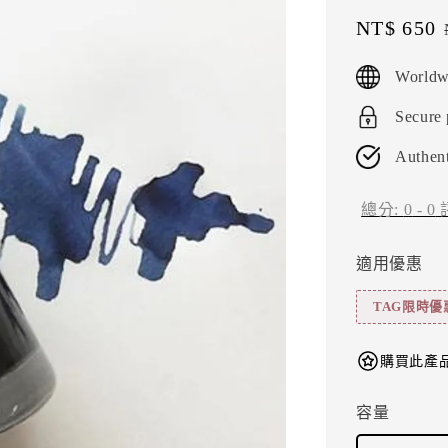
Sale
NT$ 650
price
Worldw
Secure
Authent
總分:
0
-
0
適用優惠
TAG限時優
購買此產品
容量