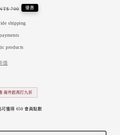
Regular
優惠
NT$ 700
price
ide shipping
 payments
ic products
評價
惠 兩件起再打九折
可獲得 650 會員點數