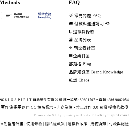
Methods
FAQ
💡 常見問題 FAQ
🚚 付款與運送說明 💳
🔃 退換貨條款
🏬 品牌列表
⚜️ 朝聖者計畫
🏢企業訂製
部落格 Blog
品牌知識庫 Brand Knowledge
雜談 Chaos
2026 J U S P I R I T 賈絲筆咧有限公司 統一編號: 60601707。電聯+886 9002054
本著作係採用
創用 CC 姓名標示 - 非商業性 - 禁止改作 3.0 台灣 授權條款
授
juspirit.com.
Theme code & UI proprietary to JUSPIRIT. Built by
⚜️朝聖者計畫
使用條款
隱私權政策
退換貨政策
購物須知
付款與配送
|
|
|
|
|