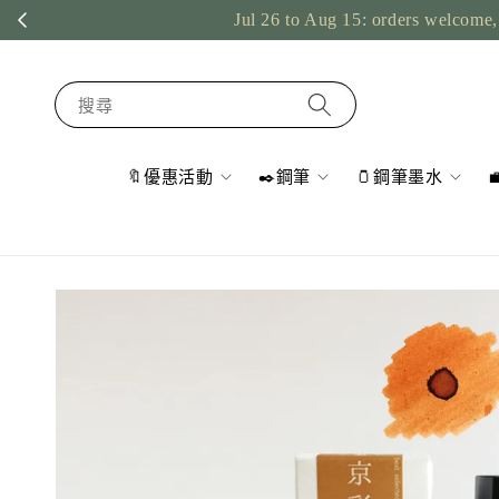
Jul 26 to Aug 15: orders welcome, 
搜尋
🔖優惠活動
✒️鋼筆
🫙鋼筆墨水