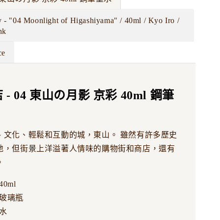
 - "04 Moonlight of Higashiyama" / 40ml / Kyo Iro /
nk
ce
- 04 東山の月影 京彩 40ml 鋼筆
、文化、輕鬆和互動的城，東山。 雖然有許多歷史
地，但街景上洋溢著人情味的購物街和商店，還有
。
0ml
玻璃瓶
水