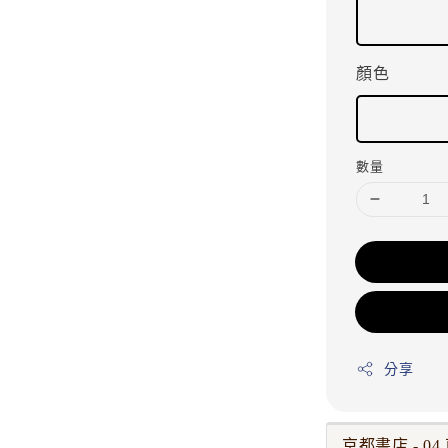
顏色
數量
分享
京都書店 - 0