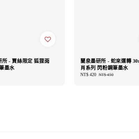
所 - 賈絲限定 狐狸雨
蘭泉墨研所 - 蛇來運轉 30
鋼筆墨水
肖系列 閃粉鋼筆墨水
Sale
NT$ 420
Regular
NT$ 450
price
price