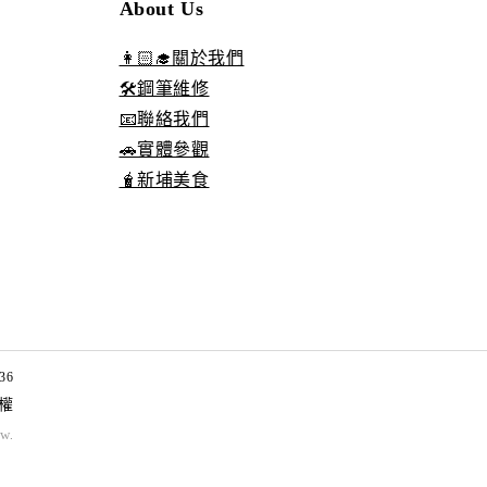
About Us
👩🏻‍🎓關於我們
🛠️鋼筆維修
📧聯絡我們
🚗實體參觀
🧋新埔美食
36
權
tw
.