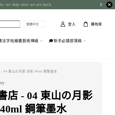
ble; we ship once we are back.
登入
購物車
書法字帖繪畫藝術禪繞
🎓新手必讀部落格
 - 04 東山の月影 京彩 40ml 鋼筆墨水
ery
店 - 04 東山の月影
40ml 鋼筆墨水