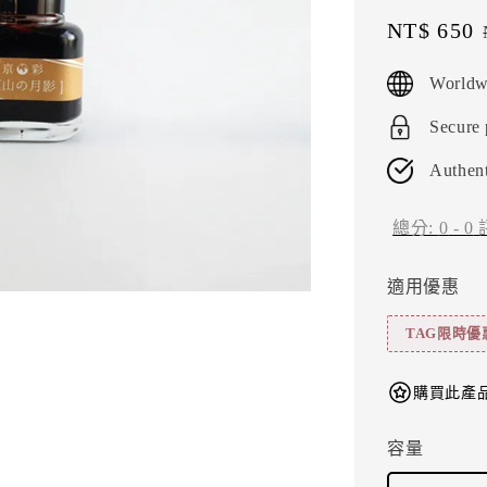
Sale
NT$ 650
price
Worldw
Secure
Authent
總分:
0
-
0
適用優惠
TAG限時優
購買此產品
容量