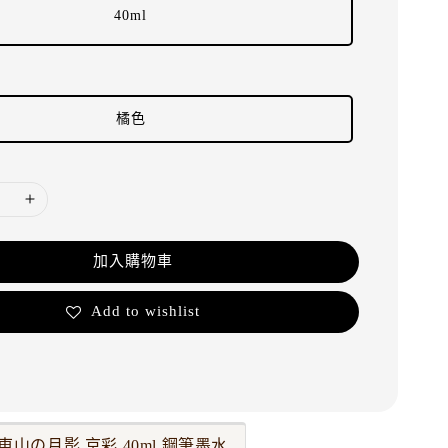
40ml
橘色
加入購物車
Add to wishlist
4 東山の月影 京彩 40ml 鋼筆墨水