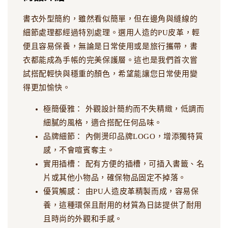
書衣外型簡約，雖然看似簡單，但在邊角與縫線的
細節處理都經過特別處理。選用人造的PU皮革，輕
便且容易保養，無論是日常使用或是旅行攜帶，書
衣都能成為手帳的完美保護層。這也是我們首次嘗
試搭配輕快與穩重的顏色，希望能讓您日常使用變
得更加愉快。
極簡優雅： 外觀設計簡約而不失精緻，低調而
細膩的風格，適合搭配任何品味。
品牌細節： 內側燙印品牌LOGO，增添獨特質
感，不會喧賓奪主。
實用插槽： 配有方便的插槽，可插入書籤、名
片或其他小物品，確保物品固定不掉落。
優質觸感： 由PU人造皮革精製而成，容易保
養，這種環保且耐用的材質為日誌提供了耐用
且時尚的外觀和手感。