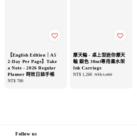
【English Edition｜A5
摩天輪 - 桌上型迷你摩天
2-Day Per Page】Take
輪 銀色 38ml專用墨水架
a Note - 2026 Regular
Ink Carriage
Planner 時效日誌手帳
Sale
NT$ 1,260
Regular
NT$ 1,400
Regular
NT$ 700
price
price
price
Follow us