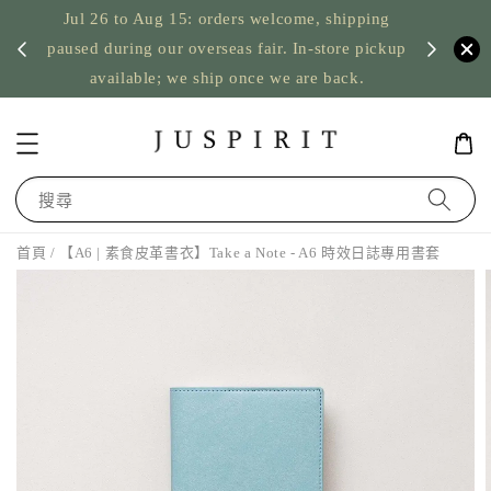
Jul 26 to Aug 15: orders welcome, shipping
暫停寄
US orde
paused during our overseas fair. In-store pickup
available; we ship once we are back.
搜尋
首頁
/ 【A6 | 素食皮革書衣】Take a Note - A6 時效日誌專用書套