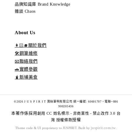
品牌知識庫 Brand Knowledge
雜談 Chaos
About Us
👩🏻‍🎓關於我們
🛠️鋼筆維修
📧聯絡我們
🚗實體參觀
🧋新埔美食
©2026 J U S P I R I T 賈絲筆咧有限公司 統一編號: 60601707。電聯+886
900205436
本著作係採用
創用 CC 姓名標示 - 非商業性 - 禁止改作 3.0 台
灣 授權條款
授權
juspirit.com.tw
Theme code & UI proprietary to JUSPIRIT. Built by
.