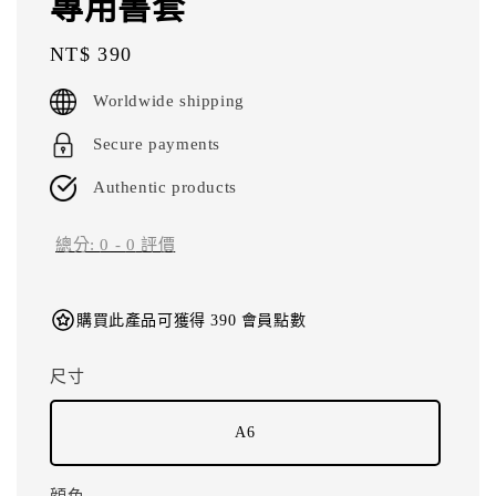
專用書套
Regular
NT$ 390
price
Worldwide shipping
Secure payments
Authentic products
總分:
0
-
0
評價
購買此產品可獲得 390 會員點數
尺寸
A6
顔色