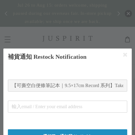
Jul 26 to Aug 15: orders welcome, shipping
暫停寄
US orde
paused during our overseas fair. In-store pickup
available; we ship once we are back.
搜尋
補貨通知 Restock Notification
首頁
/ 【可撕空白便條筆記本｜9.5×17cm Record 系列】Take a Note -
Record Memo Pad (Blank) 便條紙