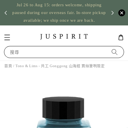
Jul 26 to Aug 15: orders welcome, shipping
暫停寄
US orde
paused during our overseas fair. In-store pickup
available; we ship once we are back.
搜尋
首頁
/ Tono & Lims - 共工 Gonggong 山海經 賈絲筆咧限定