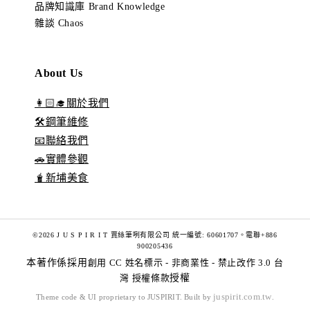
品牌知識庫 Brand Knowledge
雜談 Chaos
About Us
👩🏻‍🎓關於我們
🛠️鋼筆維修
📧聯絡我們
🚗實體參觀
🧋新埔美食
©2026 J U S P I R I T 賈絲筆咧有限公司 統一編號: 60601707。電聯+886
900205436
本著作係採用
創用 CC 姓名標示 - 非商業性 - 禁止改作 3.0 台
灣 授權條款
授權
juspirit.com.tw
Theme code & UI proprietary to JUSPIRIT. Built by
.