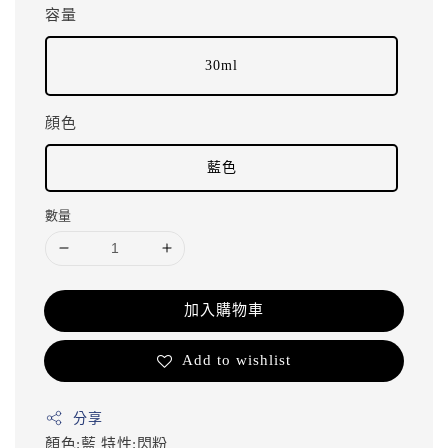
容量
30ml
顔色
藍色
數量
加入購物車
Add to wishlist
分享
顏色:藍
特性:閃粉