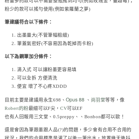
粉量多的款可以不需要整瓶搖到均勻(例如玫瑰金，蔓越莓)；
粉少的款可以搖勻使用(例如紫羅蘭之夢)
筆建議符合以下條件：
出墨量大(不管筆幅粗細)
筆蓋氣密好(不容易因為乾掉而卡粉)
以下為鋼筆加分條件：
滴入式 可以讓粉墨更容易填
可以全拆 方便清洗
便宜 壞了不心疼XDDD
Opus 88
目前主要是建議用永生698、
、
尚羽堂
等等，像
Robert的粉
最細可以F尖，
CV
可以EF
也有人回報用三文堂、0.5preppy、、Bonbon都可以歐！
還是會因為筆跟墨跟人品(?)的問題，多少會有合用不合用的
狀況，我們的合用標準是灌了以後一筆出水，放置幾天後抖