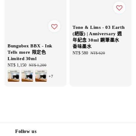
Tono & Lims - 03 Earth
(絕版) | Anniversary 週
年紀念 30ml 鋼筆墨水
Bungubox BBX - Ink
香味墨水
Tells more 限定色
Sale
NT$ 580
Regular
NT$ 620
Limited 30ml
price
price
Sale
NT$ 1,150
Regular
NT$ 1,200
price
price
+7
Follow us