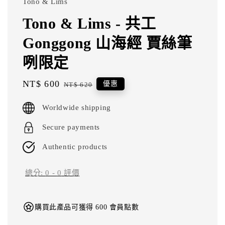
Tono & Lims
Tono & Lims - 共工
Gonggong 山海經 賈絲筆
咧限定
Sale
NT$ 600
Regular
優惠
NT$ 620
price
price
Worldwide shipping
Secure payments
Authentic products
總分:
0
-
0
評價
購買此產品可獲得 600 會員點數