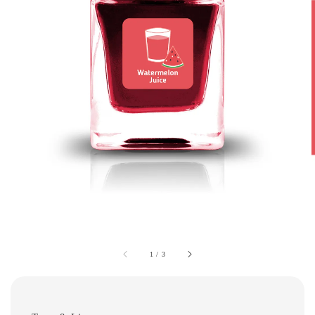
1
/
3