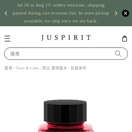
Jul 26 to Aug 15: orders welcome, shipping
暫停寄
US orde
paused during our overseas fair. In-store pickup
available; we ship once we are back.
搜尋
首頁
/ Tono & Lims - 西瓜 香味墨水 | 友誼系列