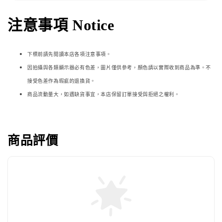
注意事項 Notice
下標前請先閱讀本店各項注意事項。
因拍攝與各類顯示器必
有色差，圖片僅供參考，顏色請以實際收到商品為準。不
接受色差作為瑕疵的退換貨。
商品流動量大，如遇缺貨事宜，本店保留訂單接受與拒絕之權利。
商品評價