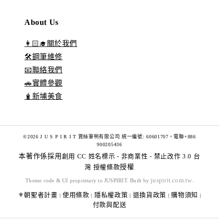
About Us
👩🏻‍🎓關於我們
🛠️鋼筆維修
📧聯絡我們
🚗實體參觀
🧋新埔美食
©2026 J U S P I R I T 賈絲筆咧有限公司 統一編號: 60601707。電聯+886
900205436
本著作係採用
創用 CC 姓名標示 - 非商業性 - 禁止改作 3.0 台
灣 授權條款
授權
juspirit.com.tw
Theme code & UI proprietary to JUSPIRIT. Built by
.
⚜️朝聖者計畫
使用條款
隱私權政策
退換貨政策
購物須知
|
|
|
|
|
付款與配送