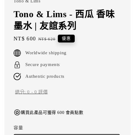
Tono & Lims
Tono & Lims - 西瓜 香味
墨水 | 友誼系列
Sale
NT$ 600
Regular
優惠
NT$ 620
price
price
Worldwide shipping
Secure payments
Authentic products
總分:
0
-
0
評價
購買此產品可獲得 600 會員點數
容量