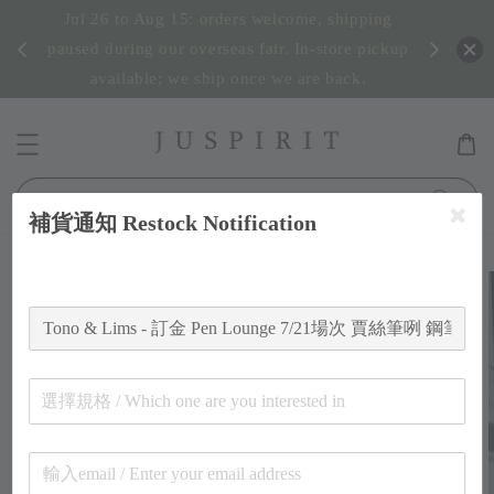
Jul 26 to Aug 15: orders welcome, shipping
暫停寄
US orde
paused during our overseas fair. In-store pickup
available; we ship once we are back.
搜尋
補貨通知 Restock Notification
首頁
/ Tono & Lims - 訂金 Pen Lounge 7/21場次 賈絲筆咧 鋼筆健檢
選擇規格 / Which one are you interested in