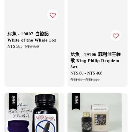
鯰魚 - 19807 白鯨記
White of the Whale 1oz
Sale
NT$ 585
Regular
NT$ 650
price
price
鯰魚 - 19106 菲利浦王輓
歌 King Philip Requiem
3oz
Sale
NT$ 86
-
NT$ 468
Regular
price
NT$ 95
-
NT$ 520
price
優惠
優惠