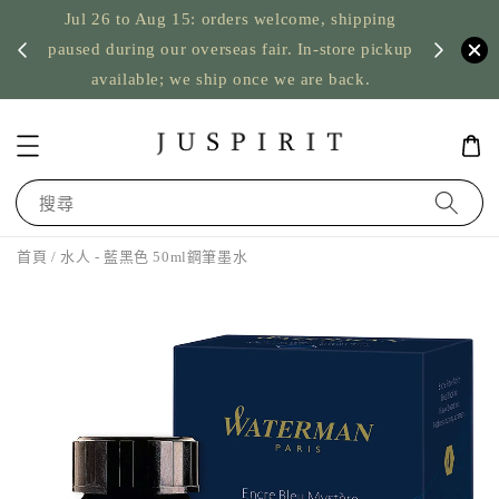
Jul 26 to Aug 15: orders welcome, shipping
暫停寄
US orde
paused during our overseas fair. In-store pickup
available; we ship once we are back.
搜尋
首頁
/ 水人 - 藍黑色 50ml鋼筆墨水