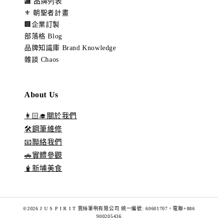
🏬 品牌列表
⚜️ 朝聖者計畫
🏢企業訂製
部落格 Blog
品牌知識庫 Brand Knowledge
雜談 Chaos
About Us
👩🏻‍🎓關於我們
🛠️鋼筆維修
📧聯絡我們
🚗實體參觀
🧋新埔美食
©2026 J U S P I R I T 賈絲筆咧有限公司 統一編號: 60601707。電聯+886
900205436