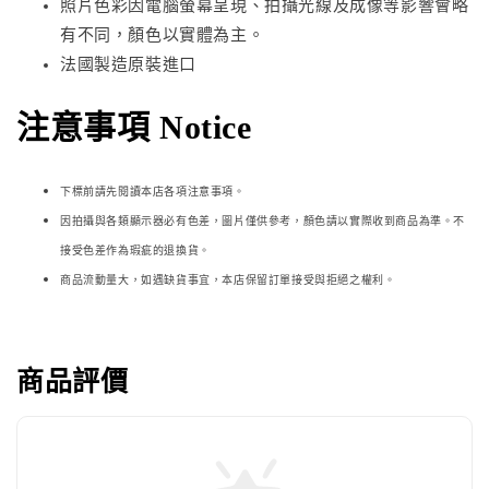
照片色彩因電腦螢幕呈現、拍攝光線及成像等影響會略
有不同，顏色以實體為主。
法國製造原裝進口
注意事項 Notice
下標前請先閱讀本店各項注意事項。
因拍攝與各類顯示器必
有色差，圖片僅供參考，顏色請以實際收到商品為準。不
接受色差作為瑕疵的退換貨。
商品流動量大，如遇缺貨事宜，本店保留訂單接受與拒絕之權利。
商品評價