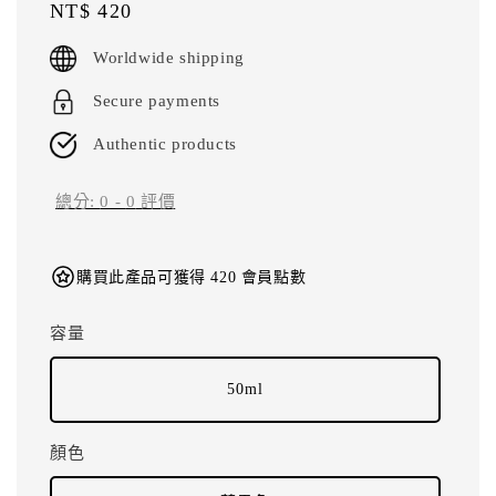
Regular
NT$ 420
price
Worldwide shipping
Secure payments
Authentic products
總分:
0
-
0
評價
購買此產品可獲得 420 會員點數
容量
50ml
顏色