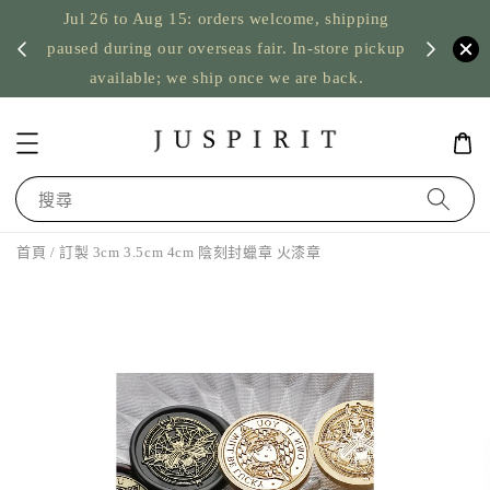
Jul 26 to Aug 15: orders welcome, shipping
暫停寄
US orde
paused during our overseas fair. In-store pickup
available; we ship once we are back.
搜尋
首頁
/ 訂製 3cm 3.5cm 4cm 陰刻封蠟章 火漆章