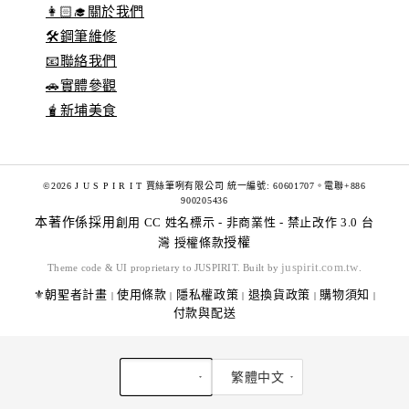
👩🏻‍🎓關於我們
🛠️鋼筆維修
📧聯絡我們
🚗實體參觀
🧋新埔美食
©2026 J U S P I R I T 賈絲筆咧有限公司 統一編號: 60601707。電聯+886
900205436
本著作係採用
創用 CC 姓名標示 - 非商業性 - 禁止改作 3.0 台
灣 授權條款
授權
juspirit.com.tw
Theme code & UI proprietary to JUSPIRIT. Built by
.
⚜️朝聖者計畫
使用條款
隱私權政策
退換貨政策
購物須知
|
|
|
|
|
付款與配送