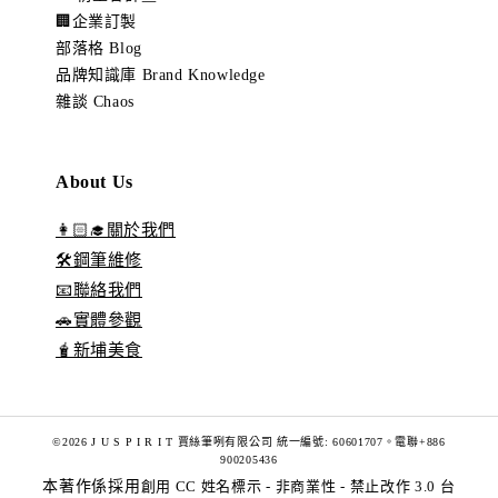
🏢企業訂製
部落格 Blog
品牌知識庫 Brand Knowledge
雜談 Chaos
About Us
👩🏻‍🎓關於我們
🛠️鋼筆維修
📧聯絡我們
🚗實體參觀
🧋新埔美食
©2026 J U S P I R I T 賈絲筆咧有限公司 統一編號: 60601707。電聯+886
900205436
本著作係採用
創用 CC 姓名標示 - 非商業性 - 禁止改作 3.0 台