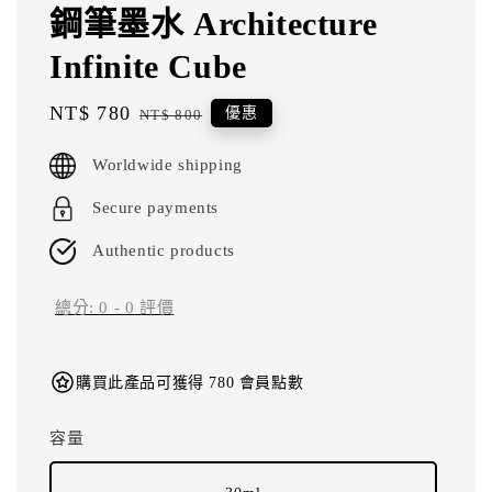
鋼筆墨水 Architecture
Infinite Cube
Sale
NT$ 780
Regular
優惠
NT$ 800
price
price
Worldwide shipping
Secure payments
Authentic products
總分:
0
-
0
評價
購買此產品可獲得 780 會員點數
容量