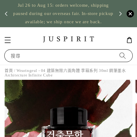
Jul 26 to Aug 15: orders welcome, shipping
暫停寄
US orde
paused during our overseas fair. In-store pickup
available; we ship once we are back.
搜尋
首頁
/ Wearingeul - 04 建築無限六面角體 李箱系列 30ml 鋼筆墨水
Architecture Infinite Cube