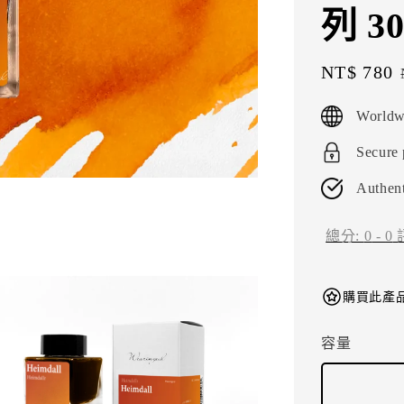
列 3
Sale
NT$ 780
price
Worldw
Secure
Authent
總分:
0
-
0
購買此產品
容量