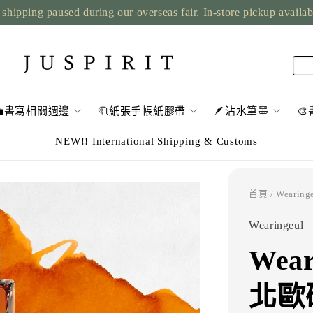
shipping paused during our overseas fair. In-store pickup availa
💼書寫相關週邊
🧻紙張手帳紙膠帶
🪶沾水筆墨

NEW!! International Shipping & Customs
首頁
/ Wear
Wearingeul
Wear
北歐