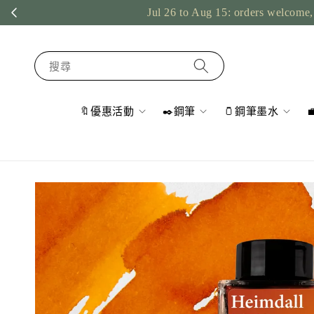
Jul 26 to Aug 15: orders welcome, 
搜尋
🔖優惠活動
✒️鋼筆
🫙鋼筆墨水