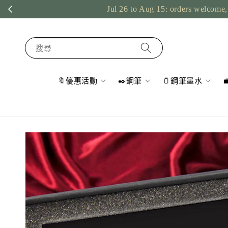
Jul 26 to Aug 15: orders welcome, 
搜尋
🔖優惠活動
✒️鋼筆
🫙鋼筆墨水