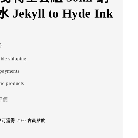
Jekyll to Hyde Ink
0
ide shipping
 payments
ic products
評價
可獲得 2160 會員點數