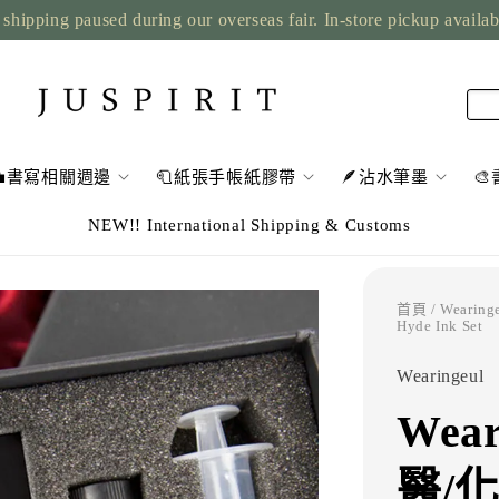
shipping paused during our overseas fair. In-store pickup availa
💼書寫相關週邊
🧻紙張手帳紙膠帶
🪶沾水筆墨

NEW!! International Shipping & Customs
首頁
/ Weari
Hyde Ink Set
Wearingeul
Wea
醫/化