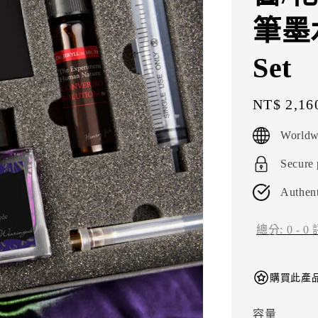
筆墨水 
Set
Regular
NT$ 2,16
price
Worldw
Secure
Authent
總分:
0
-
0
購買此產品
容量