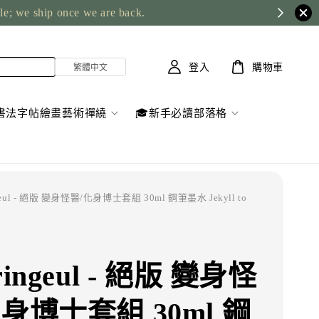
ble; we ship once we are back.
登入
購物車
書法字帖繪畫藝術禪繞
🎓新手必讀部落格
ngeul - 絕版 變身怪醫/化身博士套組 30ml 鋼筆墨水 Jekyll to
ringeul - 絕版 變身怪
身博士套組 30ml 鋼