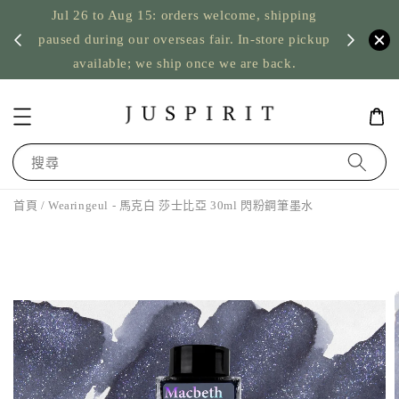
Jul 26 to Aug 15: orders welcome, shipping
暫停寄
US orde
paused during our overseas fair. In-store pickup
available; we ship once we are back.
搜尋
首頁
/ Wearingeul - 馬克白 莎士比亞 30ml 閃粉鋼筆墨水