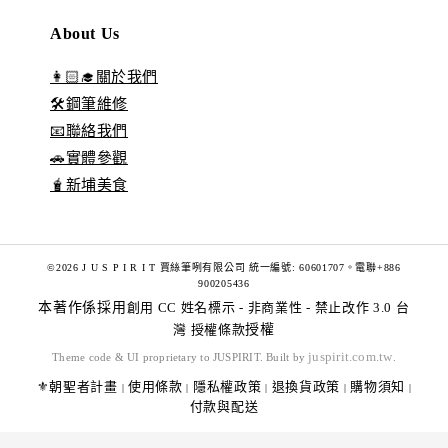
About Us
👩🏻‍🎓關於我們
🛠️鋼筆維修
📧聯絡我們
🚗實體參觀
🧋新埔美食
©2026 J U S P I R I T 賈絲筆咧有限公司 統一編號: 60601707。電聯+886
900205436
本著作係採用
創用 CC 姓名標示 - 非商業性 - 禁止改作 3.0 台
灣 授權條款
授權
juspirit.com.tw
Theme code & UI proprietary to JUSPIRIT. Built by
.
⚜️朝聖者計畫
使用條款
隱私權政策
退換貨政策
購物須知
|
|
|
|
|
付款與配送