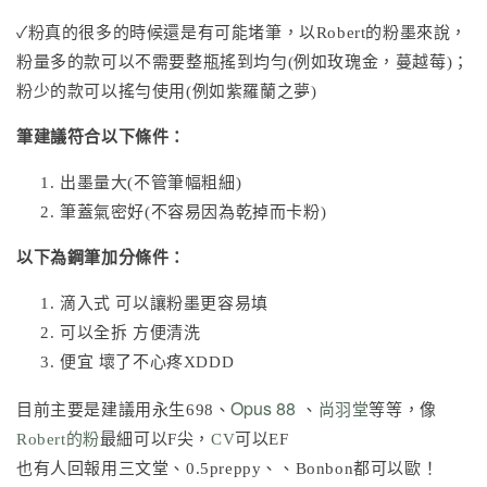
✓粉真的很多的時候還是有可能堵筆，以Robert的粉墨來說，
粉量多的款可以不需要整瓶搖到均勻(例如玫瑰金，蔓越莓)；
粉少的款可以搖勻使用(例如紫羅蘭之夢)
筆建議符合以下條件：
出墨量大(不管筆幅粗細)
筆蓋氣密好(不容易因為乾掉而卡粉)
以下為鋼筆加分條件：
滴入式 可以讓粉墨更容易填
可以全拆 方便清洗
便宜 壞了不心疼XDDD
Opus 88
目前主要是建議用永生698、
、
尚羽堂
等等，像
Robert的粉
最細可以F尖，
CV
可以EF
也有人回報用三文堂、0.5preppy、、Bonbon都可以歐！