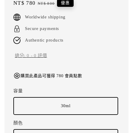
Sale
NT$ 780
Regular
優惠
NT$ 800
price
price
Worldwide shipping
Secure payments
Authentic products
總分:
0
-
0
評價
購買此產品可獲得 780 會員點數
容量
30ml
顏色