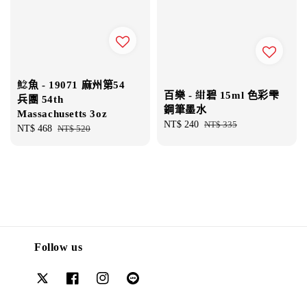
鯰魚 - 19071 麻州第54
百樂 - 紺碧 15ml 色彩雫
兵團 54th
鋼筆墨水
Massachusetts 3oz
Sale
NT$ 240
Regular
NT$ 335
Sale
NT$ 468
Regular
NT$ 520
price
price
price
price
Follow us