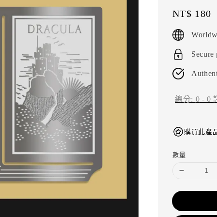
Regular
NT$ 180
price
Worldw
Secure
Authent
總分:
0
-
0
購買此產品
數量