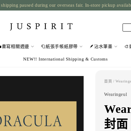
shipping paused during our overseas fair. In-store pickup availa
💼書寫相關週邊
🧻紙張手帳紙膠帶
🪶沾水筆墨

NEW!! International Shipping & Customs
首頁
/ Weari
Wearingeul
Wea
封面