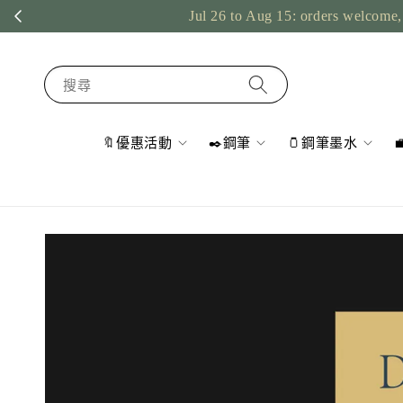
Jul 26 to Aug 15: orders welcome, 
搜尋
🔖優惠活動
✒️鋼筆
🫙鋼筆墨水