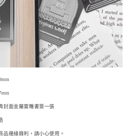
0mm
7mm
典封面金屬雷雕書簽一張
造
商品邊緣鋒利，請小心使用。