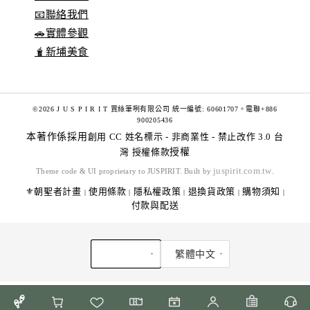
📧聯絡我們
🚗實體參觀
🧋新埔美食
©2026 J U S P I R I T 賈絲筆咧有限公司 統一編號: 60601707。電聯+886
900205436
本著作係採用
創用 CC 姓名標示 - 非商業性 - 禁止改作 3.0 台
灣 授權條款
授權
juspirit.com.tw
Theme code & UI proprietary to JUSPIRIT. Built by
.
⚜️朝聖者計畫
使用條款
隱私權政策
退換貨政策
購物須知
|
|
|
|
|
付款與配送