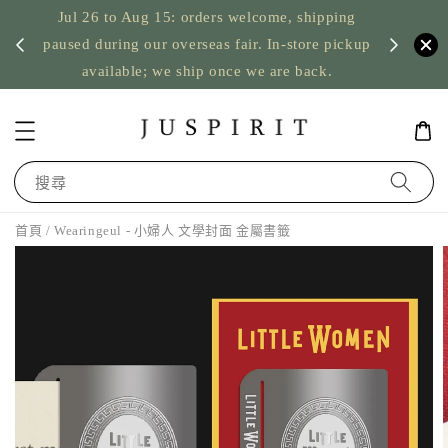
Jul 26 to Aug 15: orders welcome, shipping
暫停寄
US orde
paused during our overseas fair. In-store pickup
available; we ship once we are back.
搜尋
首頁
/ Wearingeul - 小婦人 文學封面 金屬書籤