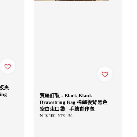
字板夾
ing
賈絲訂製 - Black Blank
Drawstring Bag 棉繩後背黑色
空白束口袋 | 手繪創作包
Sale
NT$ 100
Regular
NT$ 150
price
price