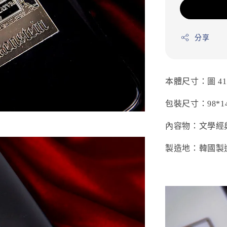
分享
本體尺寸：圖 41
包裝尺寸：98*1
內容物：文學經
製造地：韓國製