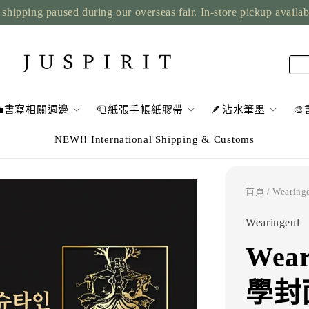
shipping paused during our overseas fair. In-store pickup availa
💼書寫相關週邊
🧻紙張手帳紙膠帶
🪶沾水筆墨

NEW!! International Shipping & Customs
首頁
/ Weari
Wearingeul
Wea
學封