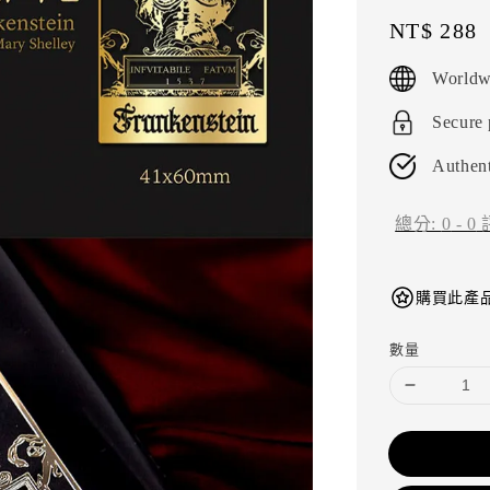
Regular
NT$ 288
price
Worldw
Secure
Authent
總分:
0
-
0
購買此產品
數量