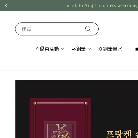
Jul 26 to Aug 15: orders welcome, 
搜尋
🔖優惠活動
✒️鋼筆
🫙鋼筆墨水