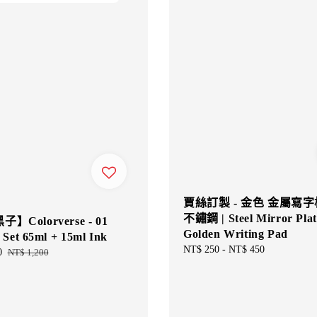
賈絲訂製 - 金色 金屬寫
不鏽鋼 | Steel Mirror Plat
】Colorverse - 01
Golden Writing Pad
 Set 65ml + 15ml Ink
Regular
NT$ 250
-
NT$ 450
0
Regular
NT$ 1,200
price
price