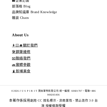
🏢企業訂製
部落格 Blog
品牌知識庫 Brand Knowledge
雜談 Chaos
About Us
👩🏻‍🎓關於我們
🛠️鋼筆維修
📧聯絡我們
🚗實體參觀
🧋新埔美食
©2026 J U S P I R I T 賈絲筆咧有限公司 統一編號: 60601707。電聯+886
900205436
本著作係採用
創用 CC 姓名標示 - 非商業性 - 禁止改作 3.0 台
灣 授權條款
授權