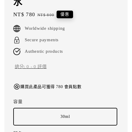
水
Sale
NT$ 780
Regular
優惠
NT$ 800
price
price
Worldwide shipping
Secure payments
Authentic products
總分:
0
-
0
評價
購買此產品可獲得 780 會員點數
容量
30ml