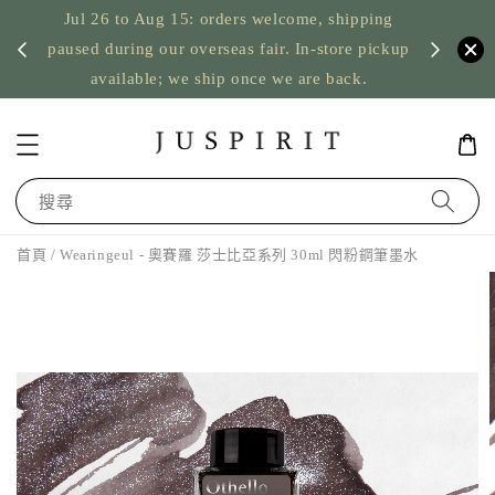
Jul 26 to Aug 15: orders welcome, shipping
暫停寄
US orde
paused during our overseas fair. In-store pickup
available; we ship once we are back.
搜尋
首頁
/ Wearingeul - 奧賽羅 莎士比亞系列 30ml 閃粉鋼筆墨水