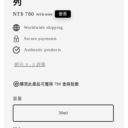
列
Sale
NT$ 780
Regular
優惠
NT$ 800
price
price
Worldwide shipping
Secure payments
Authentic products
總分:
0
-
0
評價
購買此產品可獲得 780 會員點數
容量
30ml