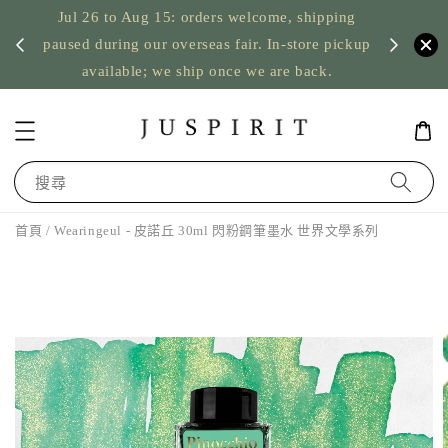
Jul 26 to Aug 15: orders welcome, shipping
暫停寄
US orde
paused during our overseas fair. In-store pickup
available; we ship once we are back.
搜尋
首頁
/ Wearingeul - 皮諾丘 30ml 閃粉鋼筆墨水 世界文學系列