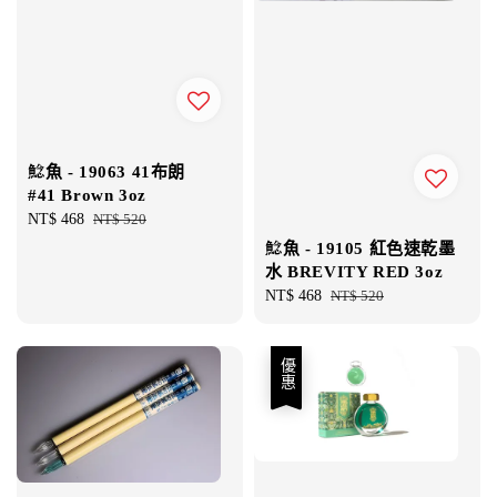
鯰魚 - 19063 41布朗
#41 Brown 3oz
Sale
NT$ 468
Regular
NT$ 520
price
price
鯰魚 - 19105 紅色速乾墨
水 BREVITY RED 3oz
Sale
NT$ 468
Regular
NT$ 520
price
price
優惠