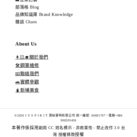
部落格 Blog
品牌知識庫 Brand Knowledge
雜談 Chaos
About Us
👩🏻‍🎓關於我們
🛠️鋼筆維修
📧聯絡我們
🚗實體參觀
🧋新埔美食
©2026 J U S P I R I T 賈絲筆咧有限公司 統一編號: 60601707。電聯+886
900205436
本著作係採用
創用 CC 姓名標示 - 非商業性 - 禁止改作 3.0 台
灣 授權條款
授權