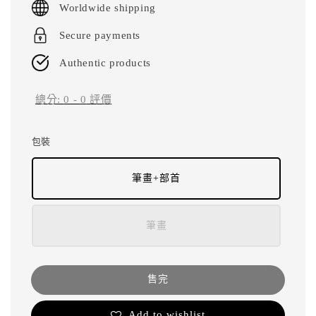
Worldwide shipping
Secure payments
Authentic products
總分:
0
-
0
評價
包裝
筆畫+部首
筆畫
售完
Add to wishlist