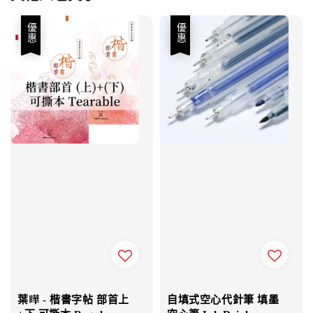
優惠
優惠
葉曄 - 楷書字帖 部首上
自填式空心代針筆 填墨