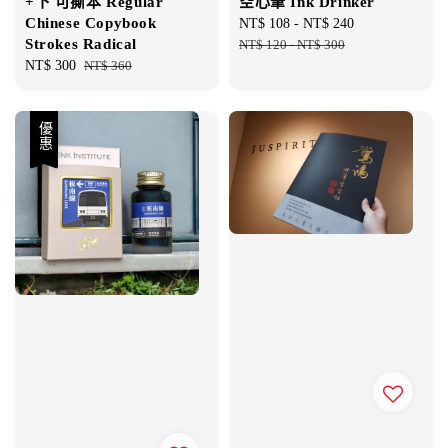
+下 可撕本 Regular
空心筆 Ink Drinker
Chinese Copybook
Sale
NT$ 108
-
NT$ 240
Regular
Strokes Radical
price
NT$ 120
-
NT$ 300
price
Sale
NT$ 300
Regular
NT$ 360
price
price
優惠