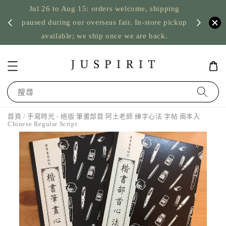
Jul 26 to Aug 15: orders welcome, shipping
暫停寄
US orde
paused during our overseas fair. In-store pickup
available; we ship once we are back.
搜尋
首頁
/ 手寫時光 - 絕版 筆畫部首 阿土老師 練字心法 字帖 兩本入
Chinese Regular Script