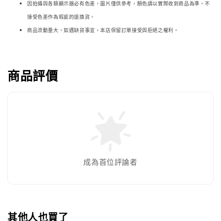
因拍攝與各類顯示器必
有色差，圖片僅供參考，顏色請以實際收到商品為準。不
接受色差作為瑕疵的退換貨。
商品流動量大，如遇缺貨事宜，本店保留訂單接受與拒絕之權利。
商品評價
成為首位評論者
其他人也買了