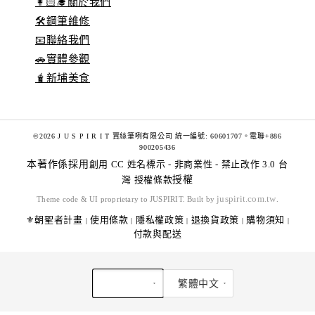
👩🏻‍🎓關於我們
🛠️鋼筆維修
📧聯絡我們
🚗實體參觀
🧋新埔美食
©2026 J U S P I R I T 賈絲筆咧有限公司 統一編號: 60601707。電聯+886
900205436
本著作係採用
創用 CC 姓名標示 - 非商業性 - 禁止改作 3.0 台
灣 授權條款
授權
juspirit.com.tw
Theme code & UI proprietary to JUSPIRIT. Built by
.
⚜️朝聖者計畫
使用條款
隱私權政策
退換貨政策
購物須知
|
|
|
|
|
付款與配送