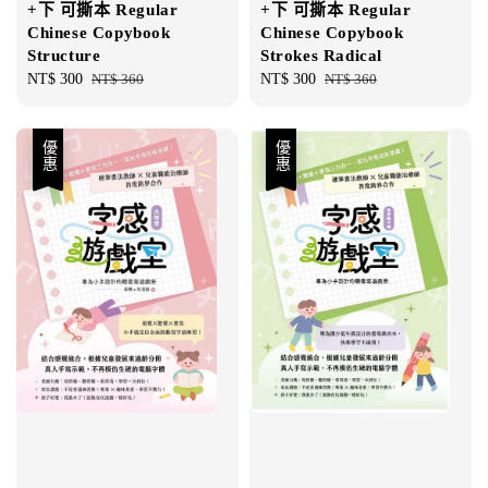
+下 可撕本 Regular
+下 可撕本 Regular
Chinese Copybook
Chinese Copybook
Structure
Strokes Radical
Sale
NT$ 300
Regular
NT$ 360
Sale
NT$ 300
Regular
NT$ 360
price
price
price
price
優惠
優惠