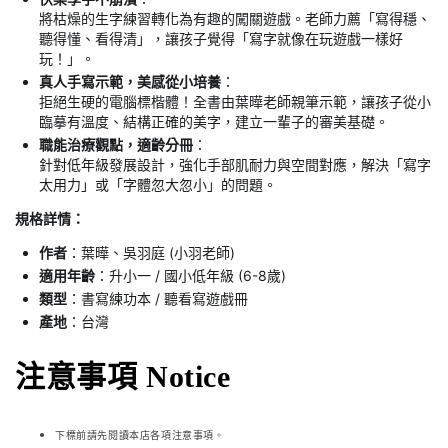
將枯燥的生字練習轉化為有趣的闖關遊戲。老師力薦「寫得穩、
聽得懂、看得清」，讓孩子覺得「寫字就像在玩遊戲一樣好
玩！」。
真人手寫示範，美感從小培養
：
拒絕生硬的電腦標楷體！全書由葉曄老師親筆示範，讓孩子從小
臨摹有溫度、結構正確的美字，建立一輩子的審美基礎。
職能治療觀點，適齡分冊
：
針對低年級發展設計，強化手部肌耐力與空間對應，解決「寫字
太用力」或「字體忽大忽小」的問題。
規格詳情：
作者
：葉曄、吳羽庭 (小羽老師)
適用年齡
：升小一 / 國小低年級 (6-8歲)
類型
：書寫練功本 / 聽看寫遊戲冊
產地
：台灣
注意事項 Notice
下標前請先閱讀本店各項注意事項。