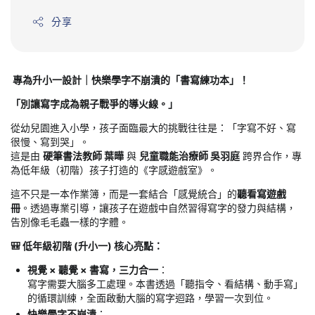
分享
專為升小一設計｜快樂學字不崩潰的「書寫練功本」！
「別讓寫字成為親子戰爭的導火線。」
從幼兒園進入小學，孩子面臨最大的挑戰往往是：「字寫不好、寫
很慢、寫到哭」。
這是由
硬筆書法教師 葉曄
與
兒童職能治療師 吳羽庭
跨界合作，專
為低年級（初階）孩子打造的《字感遊戲室》。
這不只是一本作業簿，而是一套結合「感覺統合」的
聽看寫遊戲
冊
。透過專業引導，讓孩子在遊戲中自然習得寫字的發力與結構，
告別像毛毛蟲一樣的字體。
🎒 低年級初階 (升小一) 核心亮點：
視覺 × 聽覺 × 書寫，三力合一
：
寫字需要大腦多工處理。本書透過「聽指令、看結構、動手寫」
的循環訓練，全面啟動大腦的寫字迴路，學習一次到位。
快樂學字不崩潰
：