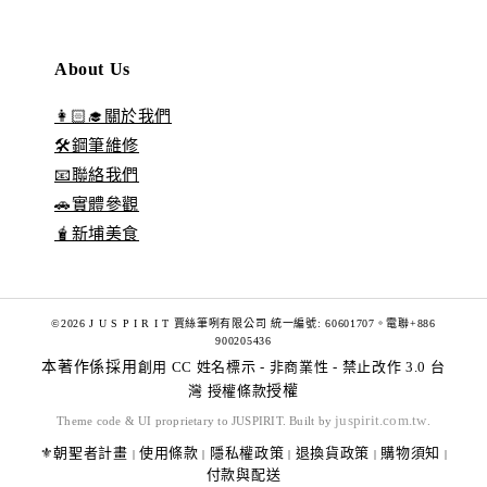
About Us
👩🏻‍🎓關於我們
🛠️鋼筆維修
📧聯絡我們
🚗實體參觀
🧋新埔美食
©2026 J U S P I R I T 賈絲筆咧有限公司 統一編號: 60601707。電聯+886
900205436
本著作係採用
創用 CC 姓名標示 - 非商業性 - 禁止改作 3.0 台
灣 授權條款
授權
juspirit.com.tw
Theme code & UI proprietary to JUSPIRIT. Built by
.
⚜️朝聖者計畫
使用條款
隱私權政策
退換貨政策
購物須知
|
|
|
|
|
付款與配送