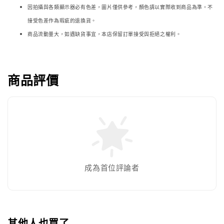
因拍攝與各類顯示器必
有色差，圖片僅供參考，顏色請以實際收到商品為準。不
接受色差作為瑕疵的退換貨。
商品流動量大，如遇缺貨事宜，本店保留訂單接受與拒絕之權利。
商品評價
成為首位評論者
其他人也買了