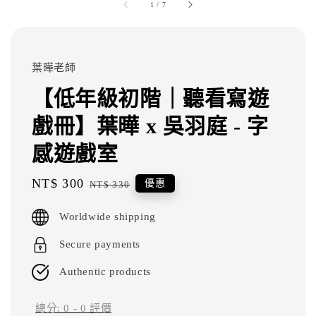
1
/
7
葉曄老師
【低年級初階｜聽看寫遊
戲冊】葉曄 x 吳羽庭 - 字
感遊戲室
Sale
NT$ 300
Regular
優惠
NT$ 330
price
price
Worldwide shipping
Secure payments
Authentic products
總分:
0
-
0
評價