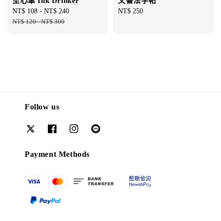
空心筆 Ink Drinker
文書法字帖
Sale
NT$ 108
-
NT$ 240
Regular
Regular
NT$ 250
price
NT$ 120
-
NT$ 300
price
price
Follow us
Payment Methods