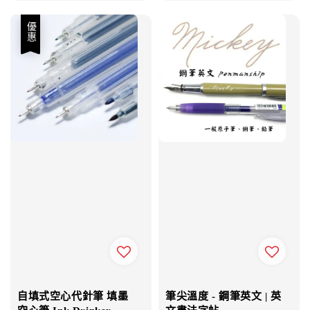
優惠
自填式空心代針筆 填墨
筆尖溫度 - 鋼筆英文 | 英