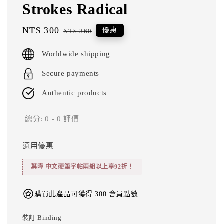
Strokes Radical
Sale
NT$ 300
Regular
優惠
NT$ 360
price
price
Worldwide shipping
Secure payments
Authentic products
總分:
0
-
0
評價
適用優惠
葉曄 中文硬筆字帖兩組以上享92折！
購買此產品可獲得 300 會員點數
裝訂 Binding