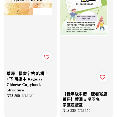
葉曄 - 楷書字帖 結構上
+下 可撕本 Regular
Chinese Copybook
Structure
【低年級中階｜聽看寫遊
Sale
NT$ 300
Regular
NT$ 360
戲冊】葉曄 x 吳羽庭 -
price
price
字感遊戲室
Sale
NT$ 330
Regular
NT$ 350
price
price