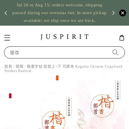
Jul 26 to Aug 15: orders welcome, shipping
暫停寄
US orde
paused during our overseas fair. In-store pickup
available; we ship once we are back.
搜尋
首頁
/ 葉曄 - 楷書字帖 部首上+下 可撕本 Regular Chinese Copybook
Strokes Radical