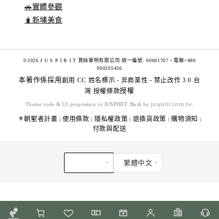
🚗實體參觀
🧋新埔美食
©2026 J U S P I R I T 賈絲筆咧有限公司 統一編號: 60601707。電聯+886
900205436
本著作係採用
創用 CC 姓名標示 - 非商業性 - 禁止改作 3.0 台
灣 授權條款
授權
juspirit.com.tw
Theme code & UI proprietary to JUSPIRIT. Built by
.
⚜️朝聖者計畫
使用條款
隱私權政策
退換貨政策
購物須知
|
|
|
|
|
付款與配送