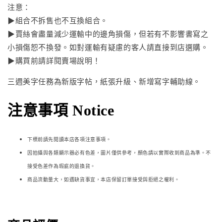
注意：
▶組合不拆售也不互換組合。
▶賈絲會盡量減少運輸中的邊角損傷，但若有不影響書寫之
小損傷恕不換發。如對運輸有疑慮的客人請直接到店選購。
▶購買前請詳閱賣場說明！
三週美字任務為新版字帖，紙張升級、新增寫字輔助線。
注意事項 Notice
下標前請先閱讀本店各項注意事項。
因拍攝與各類顯示器必
有色差，圖片僅供參考，顏色請以實際收到商品為準。不
接受色差作為瑕疵的退換貨。
商品流動量大，如遇缺貨事宜，本店保留訂單接受與拒絕之權利。