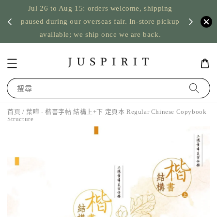
Jul 26 to Aug 15: orders welcome, shipping
暫停寄
US orde
paused during our overseas fair. In-store pickup
available; we ship once we are back.
搜尋
首頁
/ 葉曄 - 楷書字帖 結構上+下 定頁本 Regular Chinese Copybook
Structure