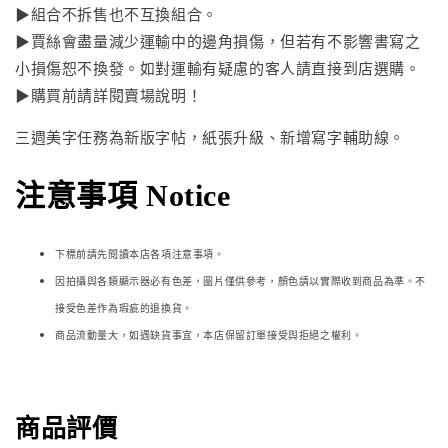
▶組合不拆售也不互換組合。
▶賈絲會盡量減少運輸中的邊角損傷，但若有不影響書寫之
小損傷恕不換發。如對運輸有疑慮的客人請直接到店選購。
▶購買前請詳閱賣場說明！
三週美字任務為新版字帖，紙張升級、新增寫字輔助線。
注意事項 Notice
下標前請先閱讀本店各項注意事項。
因拍攝與各類顯示器必
有色差，圖片僅供參考，顏色請以實際收到商品為準。不
接受色差作為瑕疵的退換貨。
商品流動量大，如遇缺貨事宜，本店保留訂單接受與拒絕之權利。
商品評價