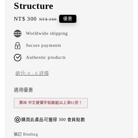
Structure
Sale
NT$ 300
Regular
優惠
NT$ 360
price
price
Worldwide shipping
Secure payments
Authentic products
總分:
0
-
0
評價
適用優惠
葉曄 中文硬筆字帖兩組以上享92折！
購買此產品可獲得 300 會員點數
裝訂 Binding