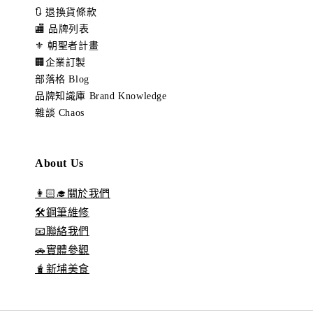
🔃 退換貨條款
🏬 品牌列表
⚜️ 朝聖者計畫
🏢企業訂製
部落格 Blog
品牌知識庫 Brand Knowledge
雜談 Chaos
About Us
👩🏻‍🎓關於我們
🛠️鋼筆維修
📧聯絡我們
🚗實體參觀
🧋新埔美食