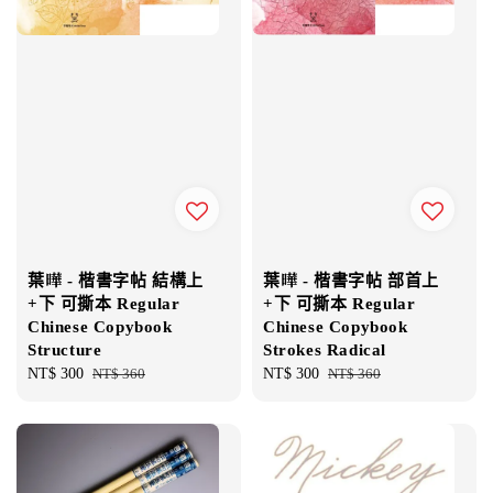
葉曄 - 楷書字帖 結構上
葉曄 - 楷書字帖 部首上
+下 可撕本 Regular
+下 可撕本 Regular
Chinese Copybook
Chinese Copybook
Structure
Strokes Radical
Sale
NT$ 300
Regular
NT$ 360
Sale
NT$ 300
Regular
NT$ 360
price
price
price
price